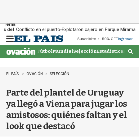
Tema
s del
Conflicto en el puerto
Explotaron cajero en Parque Miramar
día:
Suscribite al 50% OFF
Ingresar
M
e
Fútbol
Mundial
Selección
Estadisticas
Agen
n
M
u
o
s
t
EL PAÍS
OVACIÓN
SELECCIÓN
r
a
Parte del plantel de Uruguay
r
b
ya llegó a Viena para jugar los
�
s
amistosos: quiénes faltan y el
q
u
look que destacó
e
d