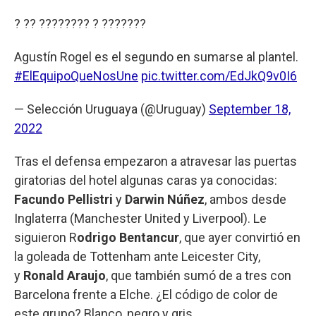
? ?? ???????? ? ???????
Agustín Rogel es el segundo en sumarse al plantel.
#ElEquipoQueNosUne
pic.twitter.com/EdJkQ9v0I6
— Selección Uruguaya (@Uruguay)
September 18,
2022
Tras el defensa empezaron a atravesar las puertas
giratorias del hotel algunas caras ya conocidas:
Facundo Pellistri
y
Darwin Núñez
, ambos desde
Inglaterra (Manchester United y Liverpool). Le
siguieron R
odrigo Bentancur
, que ayer convirtió en
la goleada de Tottenham ante Leicester City,
y
Ronald Araujo
, que también sumó de a tres con
Barcelona frente a Elche. ¿El código de color de
este grupo? Blanco, negro y gris.