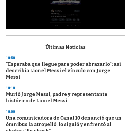
0
s
e
c
Últimas Noticias
o
n
10:58
d
"Esperaba que llegue para poder abrazarlo": así
s
o
describía Lionel Messi el vínculo con Jorge
f
Messi
3
3
s
10:18
e
Murió Jorge Messi, padre y representante
c
histórico de Lionel Messi
o
n
d
10:00
s
Una comunicadora de Canal 10 denunció que un
ómnibus la atropelló, lo siguió y enfrentó al
chofer: "En shock"