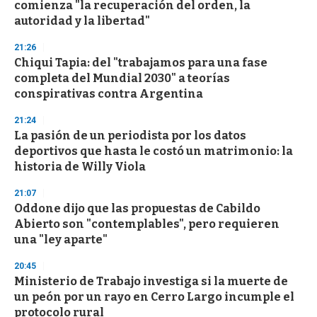
o
comienza "la recuperación del orden, la
f
autoridad y la libertad"
3
3
s
21:26
e
Chiqui Tapia: del "trabajamos para una fase
c
completa del Mundial 2030" a teorías
o
n
conspirativas contra Argentina
d
s
21:24
La pasión de un periodista por los datos
deportivos que hasta le costó un matrimonio: la
historia de Willy Viola
21:07
Oddone dijo que las propuestas de Cabildo
Abierto son "contemplables", pero requieren
una "ley aparte"
20:45
Ministerio de Trabajo investiga si la muerte de
un peón por un rayo en Cerro Largo incumple el
protocolo rural