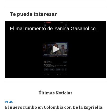
Te puede interesar
El mal momento de Yanina Gasañol con un hincha argentino en "Subrayado"
0
s
e
c
Últimas Noticias
o
n
21:45
d
El nuevo rumbo en Colombia con De la Espriella:
s