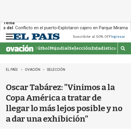
Tema
s del
Conflicto en el puerto
Explotaron cajero en Parque Miramar
día:
Suscribite al 50% OFF
Ingresar
M
e
Fútbol
Mundial
Selección
Estadisticas
Agen
n
M
u
o
s
t
EL PAÍS
OVACIÓN
SELECCIÓN
r
a
Oscar Tabárez: "Vinimos a la
r
b
Copa América a tratar de
�
s
llegar lo más lejos posible y no
q
u
a dar una exhibición"
e
d