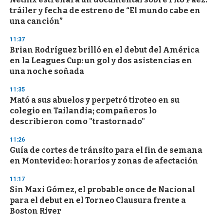
o
tráiler y fecha de estreno de “El mundo cabe en
f
una canción”
3
3
s
11:37
e
Brian Rodríguez brilló en el debut del América
c
en la Leagues Cup: un gol y dos asistencias en
o
n
una noche soñada
d
s
11:35
Mató a sus abuelos y perpetró tiroteo en su
colegio en Tailandia; compañeros lo
describieron como "trastornado"
11:26
Guía de cortes de tránsito para el fin de semana
en Montevideo: horarios y zonas de afectación
11:17
Sin Maxi Gómez, el probable once de Nacional
para el debut en el Torneo Clausura frente a
Boston River