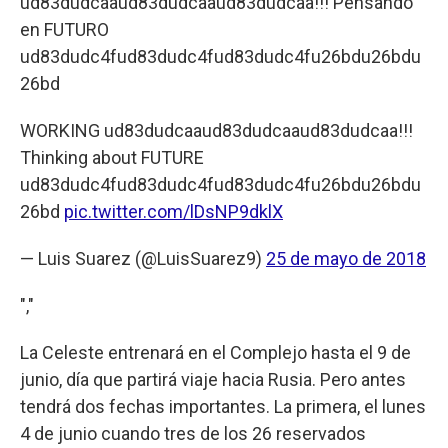
ud83dudcaaud83dudcaaud83dudcaa!!! Pensando
en FUTURO
ud83dudc4fud83dudc4fud83dudc4fu26bdu26bdu
26bd
WORKING ud83dudcaaud83dudcaaud83dudcaa!!!
Thinking about FUTURE
ud83dudc4fud83dudc4fud83dudc4fu26bdu26bdu
26bd
pic.twitter.com/lDsNP9dklX
— Luis Suarez (@LuisSuarez9)
25 de mayo de 2018
","
La Celeste entrenará en el Complejo hasta el 9 de
junio, día que partirá viaje hacia Rusia. Pero antes
tendrá dos fechas importantes. La primera, el lunes
4 de junio cuando tres de los 26 reservados