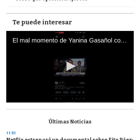
Te puede interesar
El mal momento de Yanina Gasañol con un hincha argentino en "Subrayado"
0
s
e
c
Últimas Noticias
o
n
11:51
d
Netflix estrenará un documental sobre Fito Páez:
s