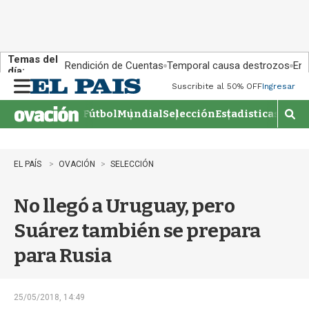
Temas del
Rendición de Cuentas
Temporal causa destrozos
En 
día:
Suscribite al 50% OFF
Ingresar
M
e
Fútbol
Mundial
Selección
Estadisticas
Agen
n
M
u
o
s
t
EL PAÍS
OVACIÓN
SELECCIÓN
r
a
No llegó a Uruguay, pero
r
b
Suárez también se prepara
�
s
para Rusia
q
u
e
d
25/05/2018, 14:49