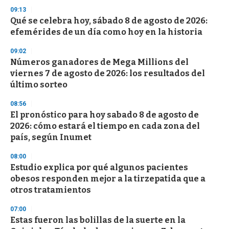
3
s
09:13
e
Qué se celebra hoy, sábado 8 de agosto de 2026:
c
efemérides de un día como hoy en la historia
o
n
d
09:02
s
Números ganadores de Mega Millions del
viernes 7 de agosto de 2026: los resultados del
último sorteo
08:56
El pronóstico para hoy sabado 8 de agosto de
2026: cómo estará el tiempo en cada zona del
país, según Inumet
08:00
Estudio explica por qué algunos pacientes
obesos responden mejor a la tirzepatida que a
otros tratamientos
07:00
Estas fueron las bolillas de la suerte en la