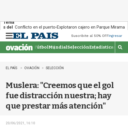
Tema
s del
Conflicto en el puerto
Explotaron cajero en Parque Miramar
día:
Suscribite al 50% OFF
Ingresar
M
e
Fútbol
Mundial
Selección
Estadisticas
Agen
n
M
u
o
s
t
EL PAÍS
OVACIÓN
SELECCIÓN
r
a
Muslera: "Creemos que el gol
r
b
fue distracción nuestra; hay
�
s
que prestar más atención"
q
u
e
d
20/06/2021, 16:10