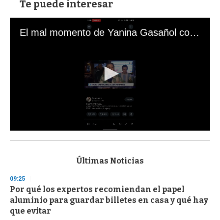
Te puede interesar
El mal momento de Yanina Gasañol con un hincha argentino en "Subrayado"
0
s
e
c
Últimas Noticias
o
n
09:25
d
Por qué los expertos recomiendan el papel
s
o
aluminio para guardar billetes en casa y qué hay
f
que evitar
3