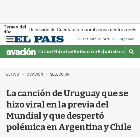
Temas del
Rendición de Cuentas
Temporal causa destrozos
En 
día:
Suscribite al 50% OFF
Ingresar
M
e
Fútbol
Mundial
Selección
Estadisticas
Agen
n
M
u
o
s
t
EL PAÍS
OVACIÓN
SELECCIÓN
r
a
La canción de Uruguay que se
r
b
hizo viral en la previa del
�
s
Mundial y que despertó
q
u
polémica en Argentina y Chile
e
d