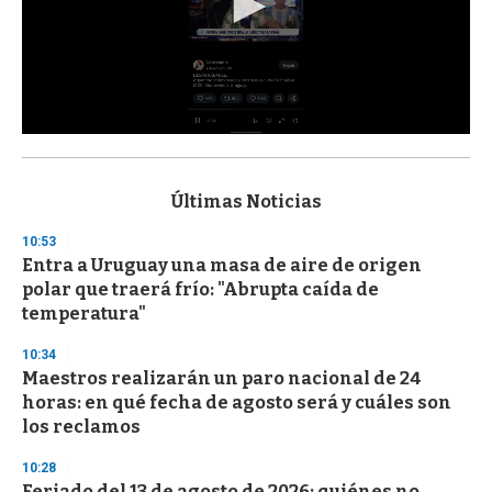
0
s
e
c
Últimas Noticias
o
n
10:53
d
Entra a Uruguay una masa de aire de origen
s
o
polar que traerá frío: "Abrupta caída de
f
temperatura"
3
3
s
10:34
e
Maestros realizarán un paro nacional de 24
c
horas: en qué fecha de agosto será y cuáles son
o
n
los reclamos
d
s
10:28
Feriado del 13 de agosto de 2026: quiénes no