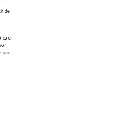
ir de
á casi
var
a que