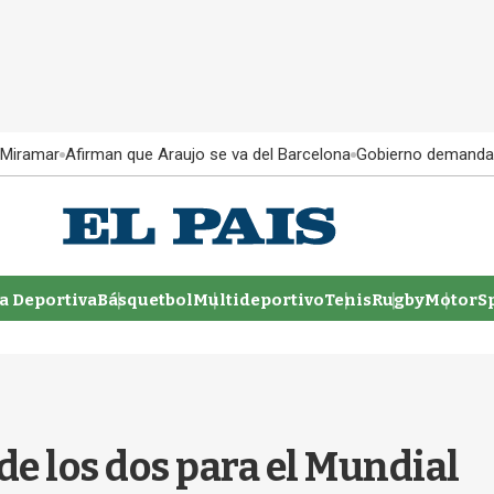
 Miramar
Afirman que Araujo se va del Barcelona
Gobierno demanda
 Deportiva
Básquetbol
Multideportivo
Tenis
Rugby
MotorSp
de los dos para el Mundial