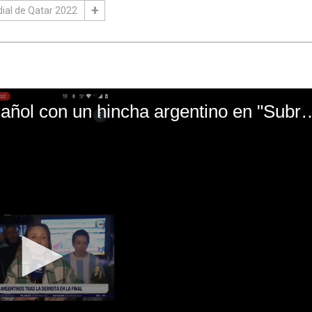
ial de Qatar 2022
El mal momento de Yanina Gasañol con un hin