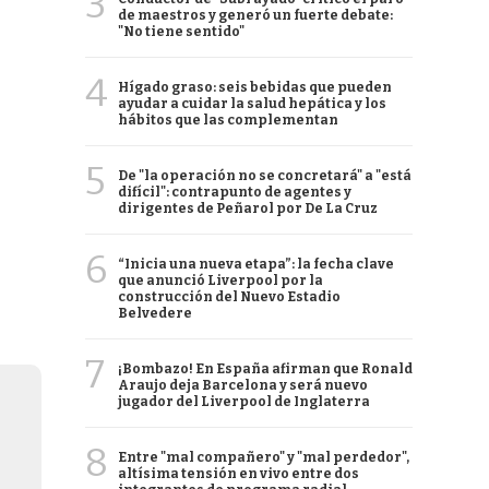
3
de maestros y generó un fuerte debate:
"No tiene sentido"
4
Hígado graso: seis bebidas que pueden
ayudar a cuidar la salud hepática y los
hábitos que las complementan
5
De "la operación no se concretará" a "está
difícil": contrapunto de agentes y
dirigentes de Peñarol por De La Cruz
6
“Inicia una nueva etapa”: la fecha clave
que anunció Liverpool por la
construcción del Nuevo Estadio
Belvedere
7
¡Bombazo! En España afirman que Ronald
Araujo deja Barcelona y será nuevo
jugador del Liverpool de Inglaterra
8
Entre "mal compañero" y "mal perdedor",
altísima tensión en vivo entre dos