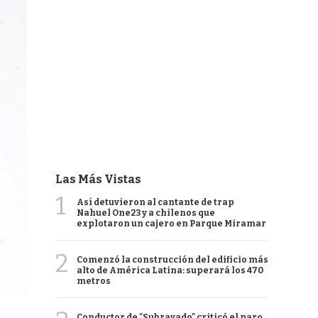
Las Más Vistas
1
Así detuvieron al cantante de trap
Nahuel One23 y a chilenos que
explotaron un cajero en Parque Miramar
2
Comenzó la construcción del edificio más
alto de América Latina: superará los 470
metros
Conductor de "Subrayado" criticó el paro