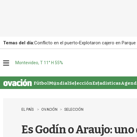
Temas del día:
Conflicto en el puerto
Explotaron cajero en Parque
Montevideo, T 11° H 55%
M
e
n
u
Fútbol
Mundial
Selección
Estadisticas
Agenda
EL PAÍS
OVACIÓN
SELECCIÓN
Es Godín o Araujo: uno 