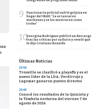
integrantes de programa radial
9
Funcionaria policial sufrió golpiza en
hogar del INAU: "Le arrancaron
mechones y se los mostraron como
trofeo"
10
Georgina Rodríguez publicó un descargo
tras las críticas por su físico y reveló qué
le dijo Cristiano Ronaldo
nso
s
Últimas Noticias
23:54
Trouville se clasificó a playoffs y es el
nuevo líder de la LDA; Verdirrojo y
Lagomar ganaron puntos directos
23:45
Conocé los resultados de la Quiniela y
la Tómbola nocturna del viernes 7 de
agosto de 2026