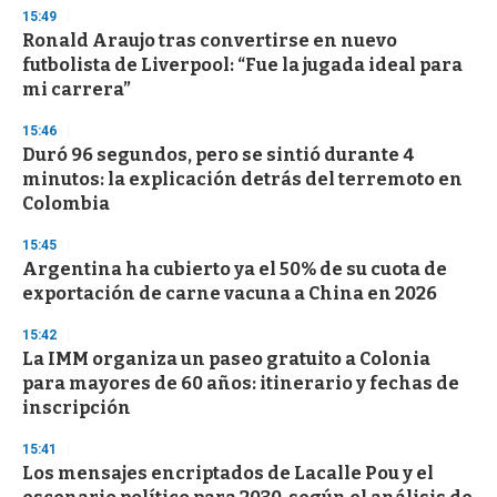
s
15:49
e
Ronald Araujo tras convertirse en nuevo
c
futbolista de Liverpool: “Fue la jugada ideal para
o
n
mi carrera”
d
s
15:46
Duró 96 segundos, pero se sintió durante 4
minutos: la explicación detrás del terremoto en
Colombia
15:45
Argentina ha cubierto ya el 50% de su cuota de
exportación de carne vacuna a China en 2026
15:42
La IMM organiza un paseo gratuito a Colonia
para mayores de 60 años: itinerario y fechas de
inscripción
15:41
Los mensajes encriptados de Lacalle Pou y el