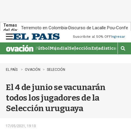
Temas
Terremoto en Colombia
Discurso de Lacalle Pou
Confere
del día:
Suscribite al 50% OFF
Ingresar
M
e
Fútbol
Mundial
Selección
Estadisticas
Agen
n
M
u
o
s
t
EL PAÍS
OVACIÓN
SELECCIÓN
r
a
El 4 de junio se vacunarán
r
b
todos los jugadores de la
�
s
Selección uruguaya
q
u
e
d
17/05/2021, 19:10