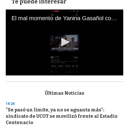
Te puede interesar
El mal momento de Yanina Gasañol con un hincha argentino en "Subrayado"
0
s
e
c
Últimas Noticias
o
n
16:24
d
"Se pasó un límite, ya no se aguanta más":
s
o
sindicato de UCOT se movilizó frente al Estadio
f
Centenario
3
3