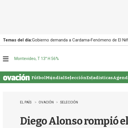
Temas del día:
Gobierno demanda a Cardama
Fenómeno de El Ni
Montevideo, T 13° H 56%
M
e
n
u
Fútbol
Mundial
Selección
Estadisticas
Agenda
EL PAÍS
OVACIÓN
SELECCIÓN
Diego Alonso rompió el 