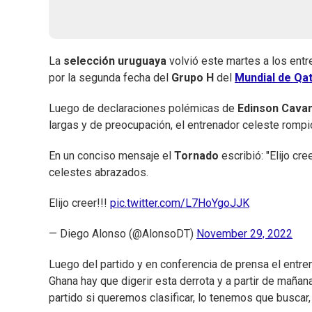
La
selección uruguaya
volvió este martes a los ent
por la segunda fecha del
Grupo H
del
Mundial de Qa
Luego de declaraciones polémicas de
Edinson Cava
largas y de preocupación, el entrenador celeste rompi
En un conciso mensaje el
Tornado
escribió: "Elijo c
celestes abrazados.
Elijo creer!!!
pic.twitter.com/L7HoYgoJJK
— Diego Alonso (@AlonsoDT)
November 29, 2022
Luego del partido y en conferencia de prensa el entren
Ghana hay que digerir esta derrota y a partir de maña
partido si queremos clasificar, lo tenemos que buscar, 