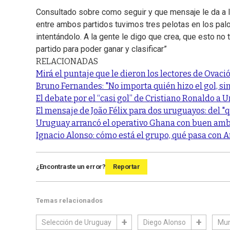
Consultado sobre como seguir y que mensaje le da a la 
entre ambos partidos tuvimos tres pelotas en los palos
intentándolo. A la gente le digo que crea, que esto no
partido para poder ganar y clasificar”
RELACIONADAS
Mirá el puntaje que le dieron los lectores de Ovaci
Bruno Fernandes: "No importa quién hizo el gol, s
El debate por el “casi gol” de Cristiano Ronaldo a
El mensaje de João Félix para dos uruguayos: del "q
Uruguay arrancó el operativo Ghana con buen amb
Ignacio Alonso: cómo está el grupo, qué pasa con A
¿Encontraste un error?
Reportar
Temas relacionados
Selección de Uruguay
Diego Alonso
Mun