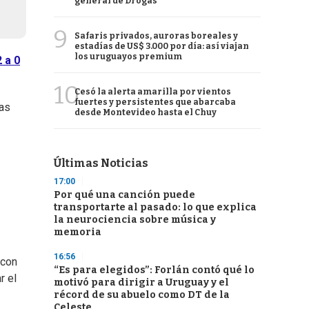
general de Drogas
9
Safaris privados, auroras boreales y
estadías de US$ 3.000 por día: así viajan
los uruguayos premium
 a 0
10
Cesó la alerta amarilla por vientos
fuertes y persistentes que abarcaba
ras
desde Montevideo hasta el Chuy
Últimas Noticias
17:00
Por qué una canción puede
transportarte al pasado: lo que explica
la neurociencia sobre música y
memoria
16:56
 con
“Es para elegidos”: Forlán contó qué lo
r el
motivó para dirigir a Uruguay y el
récord de su abuelo como DT de la
Celeste