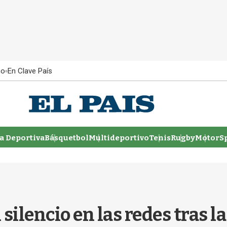
ño
En Clave País
 Deportiva
Básquetbol
Multideportivo
Tenis
Rugby
MotorSp
silencio en las redes tras l