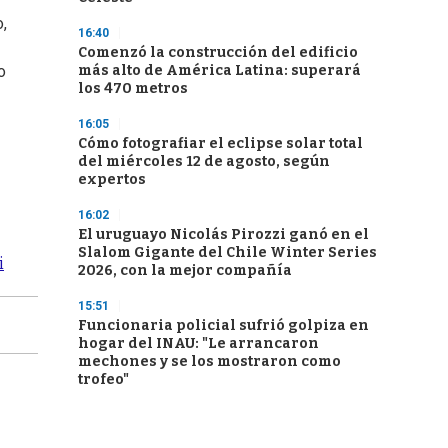
o,
16:40
Comenzó la construcción del edificio
más alto de América Latina: superará
o
los 470 metros
16:05
Cómo fotografiar el eclipse solar total
del miércoles 12 de agosto, según
expertos
16:02
El uruguayo Nicolás Pirozzi ganó en el
Slalom Gigante del Chile Winter Series
i
2026, con la mejor compañía
15:51
Funcionaria policial sufrió golpiza en
hogar del INAU: "Le arrancaron
mechones y se los mostraron como
trofeo"