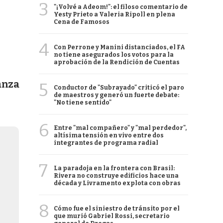
3
"¡Volvé a Adeom!": el filoso comentario de
Yesty Prieto a Valeria Ripoll en plena
Cena de Famosos
4
Con Perrone y Manini distanciados, el FA
no tiene asegurados los votos para la
aprobación de la Rendición de Cuentas
anza
5
Conductor de "Subrayado" criticó el paro
de maestros y generó un fuerte debate:
"No tiene sentido"
6
Entre "mal compañero" y "mal perdedor",
altísima tensión en vivo entre dos
integrantes de programa radial
7
La paradoja en la frontera con Brasil:
Rivera no construye edificios hace una
década y Livramento explota con obras
8
Cómo fue el siniestro de tránsito por el
que murió Gabriel Rossi, secretario