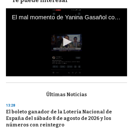
El mal momento de Yanina Gasañol con un hincha argentino en "Subrayado"
0
s
e
c
Últimas Noticias
o
n
13:28
d
El boleto ganador de la Lotería Nacional de
s
o
España del sábado 8 de agosto de 2026 y los
f
números con reintegro
3
3