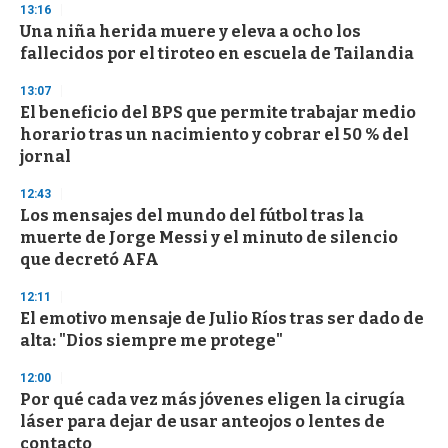
s
13:16
e
Una niña herida muere y eleva a ocho los
c
fallecidos por el tiroteo en escuela de Tailandia
o
n
d
13:07
s
El beneficio del BPS que permite trabajar medio
horario tras un nacimiento y cobrar el 50 % del
jornal
12:43
Los mensajes del mundo del fútbol tras la
muerte de Jorge Messi y el minuto de silencio
que decretó AFA
12:11
El emotivo mensaje de Julio Ríos tras ser dado de
alta: "Dios siempre me protege"
12:00
Por qué cada vez más jóvenes eligen la cirugía
láser para dejar de usar anteojos o lentes de
contacto