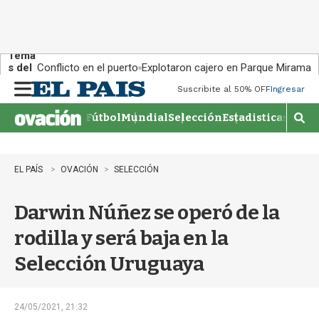
Tema
s del
Conflicto en el puerto
Explotaron cajero en Parque Miramar
día:
Suscribite al 50% OFF
Ingresar
M
e
Fútbol
Mundial
Selección
Estadisticas
Agen
n
M
u
o
s
t
EL PAÍS
OVACIÓN
SELECCIÓN
r
a
Darwin Núñez se operó de la
r
b
rodilla y será baja en la
�
s
Selección Uruguaya
q
u
e
d
24/05/2021, 21:32