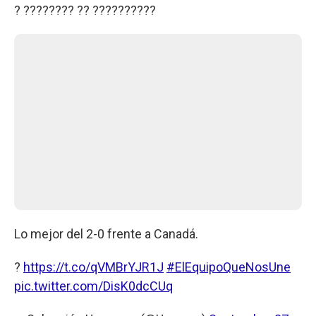
? ???????? ?? ??????????
Lo mejor del 2-0 frente a Canadá.
?
https://t.co/qVMBrYJR1J
#ElEquipoQueNosUne
pic.twitter.com/DisK0dcCUq