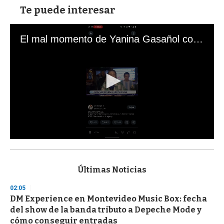
Te puede interesar
El mal momento de Yanina Gasañol con un hincha argentino en "Subrayado"
0
s
e
c
Últimas Noticias
o
n
02:05
d
DM Experience en Montevideo Music Box: fecha
s
o
del show de la banda tributo a Depeche Mode y
f
cómo conseguir entradas
3