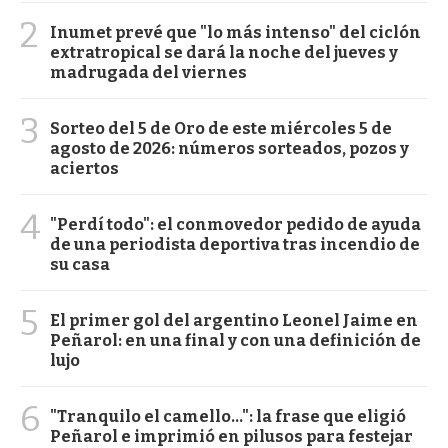
2
Inumet prevé que "lo más intenso" del ciclón
extratropical se dará la noche del jueves y
madrugada del viernes
3
Sorteo del 5 de Oro de este miércoles 5 de
agosto de 2026: números sorteados, pozos y
aciertos
4
"Perdí todo": el conmovedor pedido de ayuda
de una periodista deportiva tras incendio de
su casa
5
El primer gol del argentino Leonel Jaime en
Peñarol: en una final y con una definición de
lujo
6
"Tranquilo el camello...": la frase que eligió
Peñarol e imprimió en pilusos para festejar