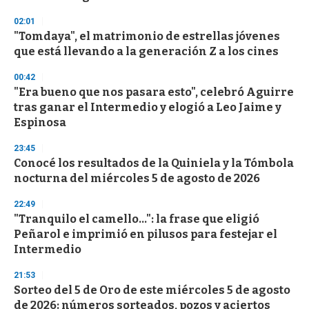
3
s
02:01
e
"Tomdaya", el matrimonio de estrellas jóvenes
c
que está llevando a la generación Z a los cines
o
n
d
00:42
s
"Era bueno que nos pasara esto", celebró Aguirre
tras ganar el Intermedio y elogió a Leo Jaime y
Espinosa
23:45
Conocé los resultados de la Quiniela y la Tómbola
nocturna del miércoles 5 de agosto de 2026
22:49
"Tranquilo el camello...": la frase que eligió
Peñarol e imprimió en pilusos para festejar el
Intermedio
21:53
Sorteo del 5 de Oro de este miércoles 5 de agosto
de 2026: números sorteados, pozos y aciertos