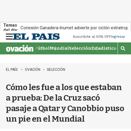
Temas
Conexión Ganadera
Inumet advierte por ciclón extratropi
del día:
Suscribite al 50% OFF
Ingresar
M
e
Fútbol
Mundial
Selección
Estadisticas
Agen
n
M
u
o
s
t
EL PAÍS
OVACIÓN
SELECCIÓN
r
a
Cómo les fue a los que estaban
r
b
a prueba: De la Cruz sacó
�
s
pasaje a Qatar y Canobbio puso
q
u
un pie en el Mundial
e
d