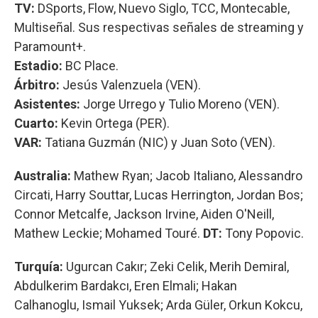
TV:
DSports, Flow, Nuevo Siglo, TCC, Montecable,
Multiseñal. Sus respectivas señales de streaming y
Paramount+.
Estadio:
BC Place.
Árbitro:
Jesús Valenzuela (VEN).
Asistentes:
Jorge Urrego y Tulio Moreno (VEN).
Cuarto:
Kevin Ortega (PER).
VAR:
Tatiana Guzmán (NIC) y Juan Soto (VEN).
Australia:
Mathew Ryan; Jacob Italiano, Alessandro
Circati, Harry Souttar, Lucas Herrington, Jordan Bos;
Connor Metcalfe, Jackson Irvine, Aiden O'Neill,
Mathew Leckie; Mohamed Touré.
DT:
Tony Popovic.
Turquía:
Ugurcan Cakır; Zeki Celik, Merih Demiral,
Abdulkerim Bardakcı, Eren Elmali; Hakan
Calhanoglu, Ismail Yuksek; Arda Güler, Orkun Kokcu,