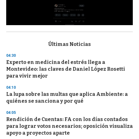
0
s
e
c
Últimas Noticias
o
n
04:30
d
Experto en medicina del estrés llega a
s
o
Montevideo: las claves de Daniel López Rosetti
f
para vivir mejor
3
3
s
04:10
e
La lupa sobre las multas que aplica Ambiente: a
c
quiénes se sanciona y por qué
o
n
d
04:05
s
Rendición de Cuentas: FA con los días contados
para lograr votos necesarios; oposición visualiza
apoyo a proyectos aparte