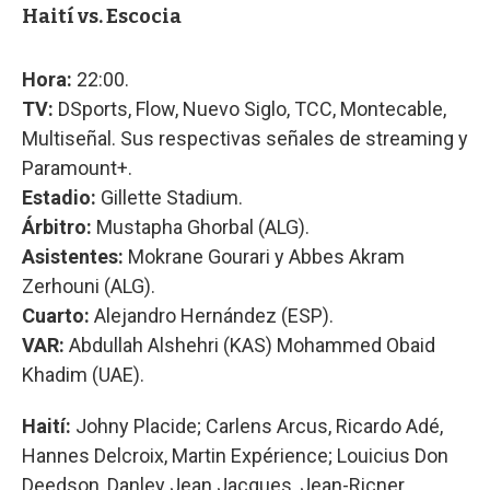
Haití vs. Escocia
Hora:
22:00.
TV:
DSports, Flow, Nuevo Siglo, TCC, Montecable,
Multiseñal. Sus respectivas señales de streaming y
Paramount+.
Estadio:
Gillette Stadium.
Árbitro:
Mustapha Ghorbal (ALG).
Asistentes:
Mokrane Gourari y Abbes Akram
Zerhouni (ALG).
Cuarto:
Alejandro Hernández (ESP).
VAR:
Abdullah Alshehri (KAS) Mohammed Obaid
Khadim (UAE).
Haití:
Johny Placide; Carlens Arcus, Ricardo Adé,
Hannes Delcroix, Martin Expérience; Louicius Don
Deedson, Danley Jean Jacques, Jean-Ricner