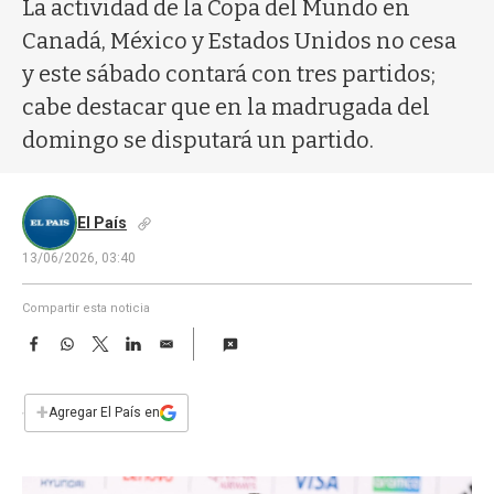
a
La actividad de la Copa del Mundo en
Canadá, México y Estados Unidos no cesa
y este sábado contará con tres partidos;
cabe destacar que en la madrugada del
domingo se disputará un partido.
El País
13/06/2026, 03:40
Compartir esta noticia
F
W
T
L
E
a
h
w
i
m
c
a
i
n
a
e
t
t
k
i
+
Agregar El País en
b
s
t
e
l
o
A
e
d
o
p
r
I
k
p
n