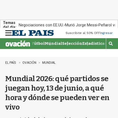
Temas
Negociaciones con EE.UU.
Murió Jorge Messi
Peñarol vs
del día:
Suscribite al 50% OFF
Ingresar
M
e
Fútbol
Mundial
Selección
Estadisticas
Agen
n
M
u
o
s
t
EL PAÍS
OVACIÓN
MUNDIAL
r
a
Mundial 2026: qué partidos se
r
b
juegan hoy, 13 de junio, a qué
�
s
hora y dónde se pueden ver en
q
u
vivo
e
d