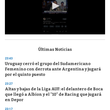
0
s
e
c
Últimas Noticias
o
n
23:43
d
Uruguay cerró el grupo del Sudamericano
s
o
Femenino con derrota ante Argentina y jugará
f
por el quinto puesto
3
3
s
23:27
e
Altas y bajas de la Liga AUF: el delantero de Boca
c
que llegó a Albion y el "10" de Racing que jugará
o
n
en Depor
d
s
23:17