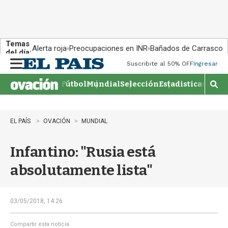
Temas
Alerta roja
Preocupaciones en INR
Bañados de Carrasco
del día:
Suscribite al 50% OFF
Ingresar
M
e
Fútbol
Mundial
Selección
Estadisticas
Agen
n
M
u
o
s
t
EL PAÍS
OVACIÓN
MUNDIAL
r
a
Infantino: "Rusia está
r
b
absolutamente lista"
�
s
q
u
03/05/2018, 14:26
e
d
Compartir esta noticia