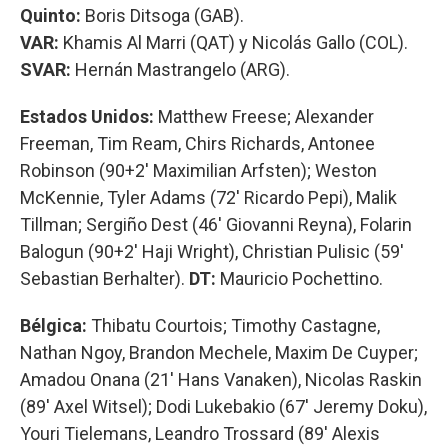
Quinto:
Boris Ditsoga (GAB).
VAR:
Khamis Al Marri (QAT) y Nicolás Gallo (COL).
SVAR:
Hernán Mastrangelo (ARG).
Estados Unidos:
Matthew Freese; Alexander
Freeman, Tim Ream, Chirs Richards, Antonee
Robinson (90+2' Maximilian Arfsten); Weston
McKennie, Tyler Adams (72' Ricardo Pepi), Malik
Tillman; Sergiño Dest (46' Giovanni Reyna), Folarin
Balogun (90+2' Haji Wright), Christian Pulisic (59'
Sebastian Berhalter).
DT:
Mauricio Pochettino.
Bélgica:
Thibatu Courtois; Timothy Castagne,
Nathan Ngoy, Brandon Mechele, Maxim De Cuyper;
Amadou Onana (21' Hans Vanaken), Nicolas Raskin
(89' Axel Witsel); Dodi Lukebakio (67' Jeremy Doku),
Youri Tielemans, Leandro Trossard (89' Alexis