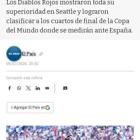
a
Los Diablos Rojos mostraron toda su
superioridad en Seattle y lograron
clasificar a los cuartos de final de la Copa
del Mundo donde se medirán ante España.
El País
06/07/2026, 20:30
Compartir esta noticia
F
W
T
L
E
a
h
w
i
m
c
a
i
n
a
e
t
t
k
i
+
Agregar El País en
b
s
t
e
l
o
A
e
d
o
p
r
I
k
p
n