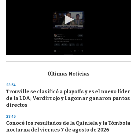
0
s
e
c
Últimas Noticias
o
n
23:54
d
Trouville se clasificó a playoffs y es el nuevo líder
s
o
de la LDA; Verdirrojo y Lagomar ganaron puntos
f
directos
3
3
s
23:45
e
Conocé los resultados de la Quiniela y la Tómbola
c
nocturna del viernes 7 de agosto de 2026
o
n