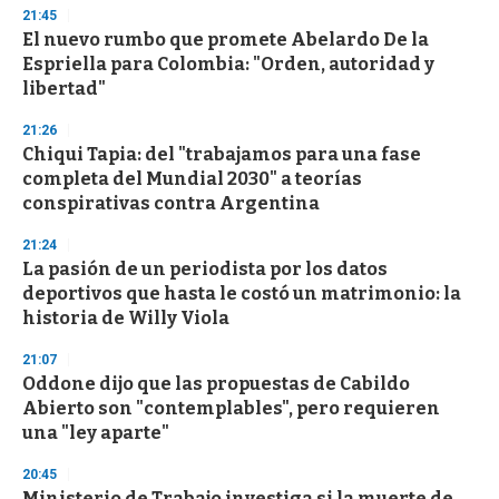
d
21:45
s
El nuevo rumbo que promete Abelardo De la
Espriella para Colombia: "Orden, autoridad y
libertad"
21:26
Chiqui Tapia: del "trabajamos para una fase
completa del Mundial 2030" a teorías
conspirativas contra Argentina
21:24
La pasión de un periodista por los datos
deportivos que hasta le costó un matrimonio: la
historia de Willy Viola
21:07
Oddone dijo que las propuestas de Cabildo
Abierto son "contemplables", pero requieren
una "ley aparte"
20:45
Ministerio de Trabajo investiga si la muerte de