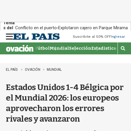
Tema
s del
Conflicto en el puerto
Explotaron cajero en Parque Miramar
día:
Suscribite al 50% OFF
Ingresar
M
e
Fútbol
Mundial
Selección
Estadisticas
Agen
n
M
u
o
s
t
EL PAÍS
OVACIÓN
MUNDIAL
r
a
Estados Unidos 1-4 Bélgica por
r
b
el Mundial 2026: los europeos
�
s
aprovecharon los errores
q
u
rivales y avanzaron
e
d