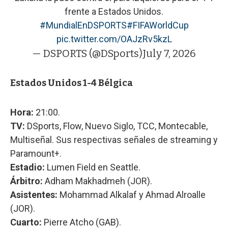
frente a Estados Unidos.
#MundialEnDSPORTS
#FIFAWorldCup
pic.twitter.com/OAJzRv5kzL
— DSPORTS (@DSports)
July 7, 2026
Estados Unidos 1-4 Bélgica
Hora:
21:00.
TV:
DSports, Flow, Nuevo Siglo, TCC, Montecable,
Multiseñal. Sus respectivas señales de streaming y
Paramount+.
Estadio:
Lumen Field en Seattle.
Árbitro:
Adham Makhadmeh (JOR).
Asistentes:
Mohammad Alkalaf y Ahmad Alroalle
(JOR).
Cuarto:
Pierre Atcho (GAB).