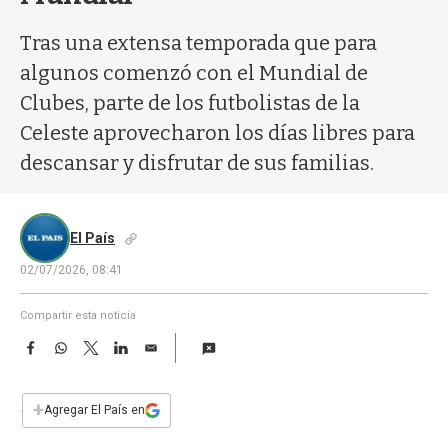
a
Tras una extensa temporada que para
algunos comenzó con el Mundial de
Clubes, parte de los futbolistas de la
Celeste aprovecharon los días libres para
descansar y disfrutar de sus familias.
El País
02/07/2026, 08:41
Compartir esta noticia
F
W
T
L
E
a
h
w
i
m
c
a
i
n
a
e
t
t
k
i
+
Agregar El País en
b
s
t
e
l
o
A
e
d