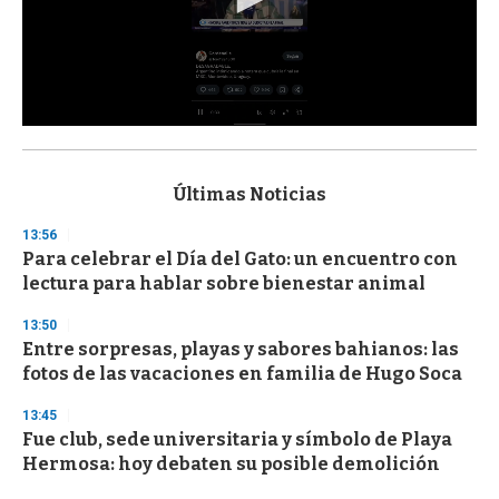
0
s
e
c
Últimas Noticias
o
n
13:56
d
Para celebrar el Día del Gato: un encuentro con
s
o
lectura para hablar sobre bienestar animal
f
3
13:50
3
s
Entre sorpresas, playas y sabores bahianos: las
e
fotos de las vacaciones en familia de Hugo Soca
c
o
13:45
n
d
Fue club, sede universitaria y símbolo de Playa
s
Hermosa: hoy debaten su posible demolición