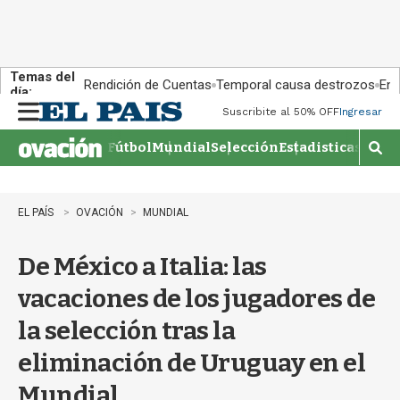
Temas del
Rendición de Cuentas
Temporal causa destrozos
En 
día:
Suscribite al 50% OFF
Ingresar
M
e
Fútbol
Mundial
Selección
Estadisticas
Agen
n
M
u
o
s
t
EL PAÍS
OVACIÓN
MUNDIAL
r
a
De México a Italia: las
r
b
vacaciones de los jugadores de
�
s
la selección tras la
q
u
eliminación de Uruguay en el
e
d
Mundial