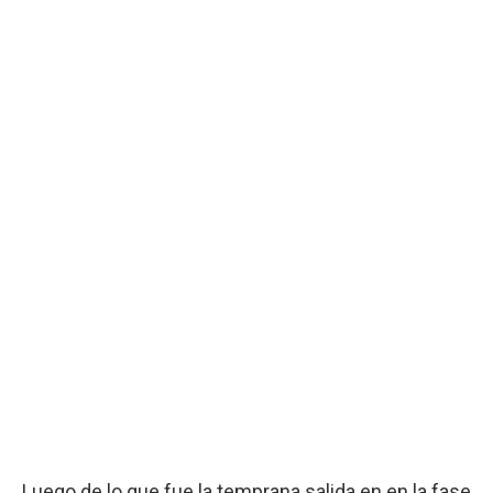
Luego de lo que fue la temprana salida en en la fase