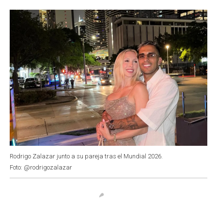
o
p
r
I
k
p
n
Rodrigo Zalazar junto a su pareja tras el Mundial 2026.
Foto: @rodrigozalazar