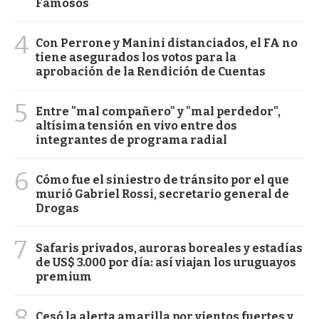
Famosos
4
Con Perrone y Manini distanciados, el FA no
tiene asegurados los votos para la
aprobación de la Rendición de Cuentas
5
Entre "mal compañero" y "mal perdedor",
altísima tensión en vivo entre dos
integrantes de programa radial
6
Cómo fue el siniestro de tránsito por el que
murió Gabriel Rossi, secretario general de
Drogas
7
Safaris privados, auroras boreales y estadías
de US$ 3.000 por día: así viajan los uruguayos
premium
8
Cesó la alerta amarilla por vientos fuertes y