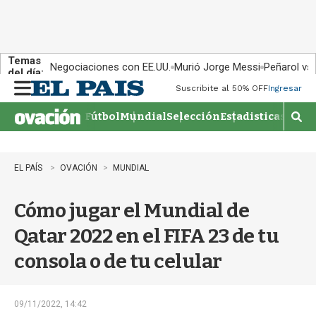
Temas
Negociaciones con EE.UU.
Murió Jorge Messi
Peñarol vs
del día:
Suscribite al 50% OFF
Ingresar
M
e
Fútbol
Mundial
Selección
Estadisticas
Agen
n
M
u
o
s
t
EL PAÍS
OVACIÓN
MUNDIAL
r
a
Cómo jugar el Mundial de
r
b
Qatar 2022 en el FIFA 23 de tu
�
s
consola o de tu celular
q
u
e
d
09/11/2022, 14:42