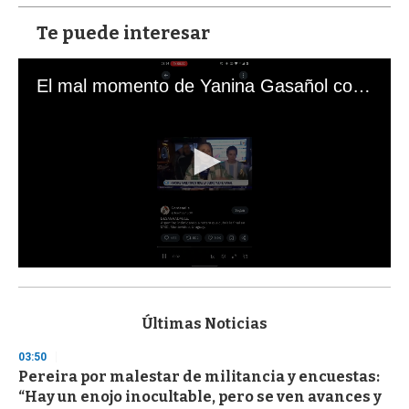
Te puede interesar
El mal momento de Yanina Gasañol con un hincha argentino en "Subrayado"
0
s
e
c
Últimas Noticias
o
n
03:50
d
Pereira por malestar de militancia y encuestas:
s
o
“Hay un enojo inocultable, pero se ven avances y
f