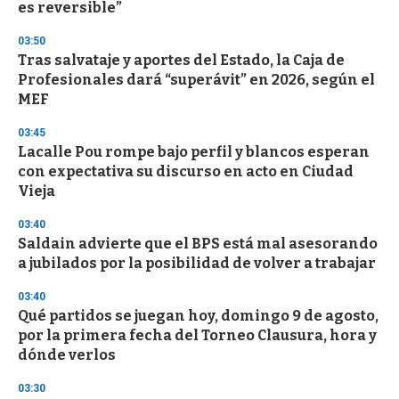
es reversible”
3
3
s
03:50
e
Tras salvataje y aportes del Estado, la Caja de
c
Profesionales dará “superávit” en 2026, según el
o
n
MEF
d
s
03:45
Lacalle Pou rompe bajo perfil y blancos esperan
con expectativa su discurso en acto en Ciudad
Vieja
03:40
Saldain advierte que el BPS está mal asesorando
a jubilados por la posibilidad de volver a trabajar
03:40
Qué partidos se juegan hoy, domingo 9 de agosto,
por la primera fecha del Torneo Clausura, hora y
dónde verlos
03:30