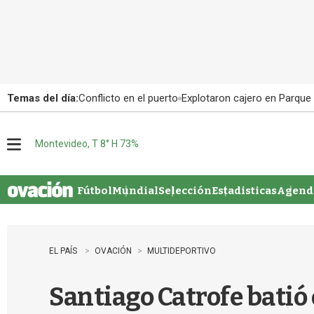
Temas del día:
Conflicto en el puerto
Explotaron cajero en Parque
Montevideo, T 8° H 73%
M
e
n
u
Fútbol
Mundial
Selección
Estadisticas
Agenda
EL PAÍS
OVACIÓN
MULTIDEPORTIVO
Santiago Catrofe batió 