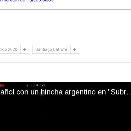
okio 2020
Santiago Catrofe
El mal momento de Yanina Gasañol con un hin