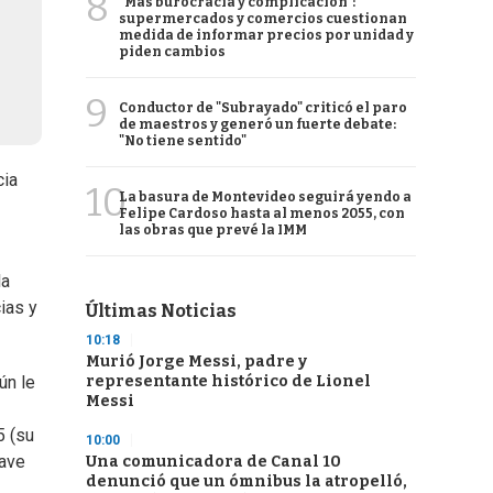
8
"Más burocracia y complicación":
supermercados y comercios cuestionan
medida de informar precios por unidad y
piden cambios
9
Conductor de "Subrayado" criticó el paro
de maestros y generó un fuerte debate:
"No tiene sentido"
cia
10
La basura de Montevideo seguirá yendo a
Felipe Cardoso hasta al menos 2055, con
las obras que prevé la IMM
la
ias y
Últimas Noticias
10:18
Murió Jorge Messi, padre y
representante histórico de Lionel
ún le
Messi
5 (su
10:00
lave
Una comunicadora de Canal 10
denunció que un ómnibus la atropelló,