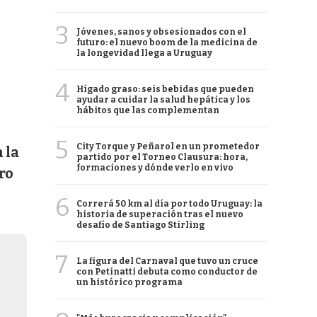
3
Jóvenes, sanos y obsesionados con el
futuro: el nuevo boom de la medicina de
la longevidad llega a Uruguay
4
Hígado graso: seis bebidas que pueden
ayudar a cuidar la salud hepática y los
hábitos que las complementan
5
City Torque y Peñarol en un prometedor
 la
partido por el Torneo Clausura: hora,
formaciones y dónde verlo en vivo
ro
6
Correrá 50 km al día por todo Uruguay: la
historia de superación tras el nuevo
desafío de Santiago Stirling
7
La figura del Carnaval que tuvo un cruce
con Petinatti debuta como conductor de
un histórico programa