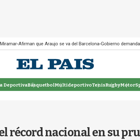
 Miramar
Afirman que Araujo se va del Barcelona
Gobierno demanda
 Deportiva
Básquetbol
Multideportivo
Tenis
Rugby
MotorSp
el récord nacional en su pr