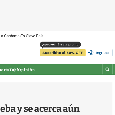
 a Cardama
En Clave País
Suscribite al 50% OFF
Ingresar
orts
Turf
Opinión
M
o
s
t
r
a
r
ueba y se acerca aún
b
�