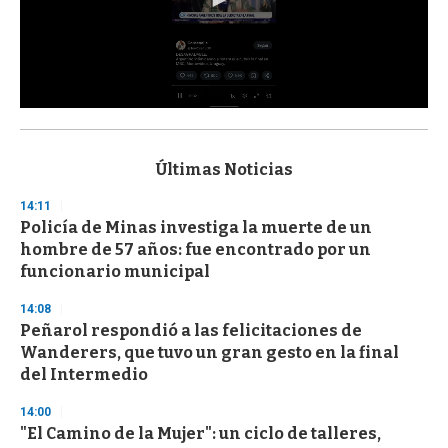
0
s
e
c
Últimas Noticias
o
n
14:11
d
Policía de Minas investiga la muerte de un
s
o
hombre de 57 años: fue encontrado por un
f
funcionario municipal
3
3
s
14:08
e
Peñarol respondió a las felicitaciones de
c
Wanderers, que tuvo un gran gesto en la final
o
n
del Intermedio
d
s
14:00
"El Camino de la Mujer": un ciclo de talleres,