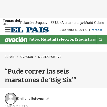
Temas del
Relación Uruguay - EE.UU.
Alerta naranja
Murió Gabriel 
día:
Suscribite al 50% OFF
Ingresar
M
e
Fútbol
Mundial
Selección
Estadisticas
Agen
n
M
u
o
s
t
EL PAÍS
OVACIÓN
MULTIDEPORTIVO
r
a
“Pude correr las seis
r
b
maratones de ‘Big Six’”
�
s
q
u
e
Emiliano Esteves
d
02/05/2018, 21:50