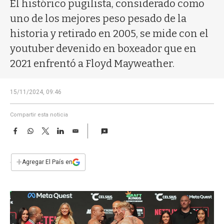
a
El histórico pugilista, considerado como
uno de los mejores peso pesado de la
historia y retirado en 2005, se mide con el
youtuber devenido en boxeador que en
2021 enfrentó a Floyd Mayweather.
15/11/2024, 09:46
Compartir esta noticia
F
W
T
L
E
a
h
w
i
m
c
a
i
n
a
e
t
t
k
i
+
Agregar El País en
b
s
t
e
l
o
A
e
d
o
p
r
I
k
p
n