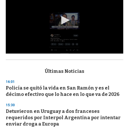
0
s
e
c
Últimas Noticias
o
n
16:01
d
Policía se quitó la vida en San Ramón y es el
s
o
décimo efectivo que lo hace en lo que va de 2026
f
3
15:30
3
s
Detuvieron en Uruguay a dos franceses
e
requeridos por Interpol Argentina por intentar
c
enviar droga a Europa
o