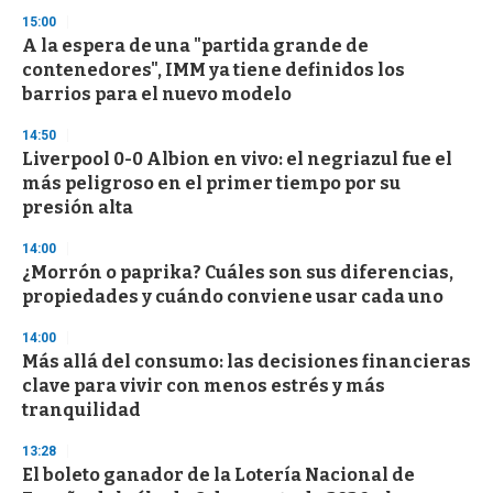
n
d
15:00
s
A la espera de una "partida grande de
contenedores", IMM ya tiene definidos los
barrios para el nuevo modelo
14:50
Liverpool 0-0 Albion en vivo: el negriazul fue el
más peligroso en el primer tiempo por su
presión alta
14:00
¿Morrón o paprika? Cuáles son sus diferencias,
propiedades y cuándo conviene usar cada uno
14:00
Más allá del consumo: las decisiones financieras
clave para vivir con menos estrés y más
tranquilidad
13:28
El boleto ganador de la Lotería Nacional de