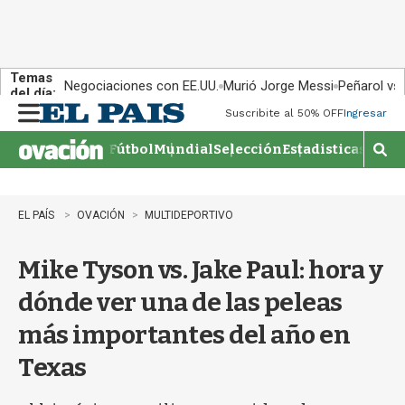
Temas
Negociaciones con EE.UU.
Murió Jorge Messi
Peñarol vs
del día:
Suscribite al 50% OFF
Ingresar
M
e
Fútbol
Mundial
Selección
Estadisticas
Agen
n
M
u
o
s
t
EL PAÍS
OVACIÓN
MULTIDEPORTIVO
r
a
Mike Tyson vs. Jake Paul: hora y
r
b
dónde ver una de las peleas
�
s
más importantes del año en
q
u
Texas
e
d