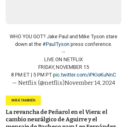
WHO YOU GOT? Jake Paul and Mike Tyson stare
down at the
#PaulTyson
press conference.
--
LIVE ON NETFLIX
FRIDAY, NOVEMBER 15
8 PM ET | 5 PM PT
pic.twitter.com/iPKIoKuNnC
— Netflix (@netflix)
November 14, 2024
La revancha de Peñarol en el Viera: el
cambio neurálgico de Aguirre y el
mensaje de Pacheco para Leo Fernández