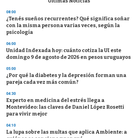
Últimas Noticias
o
n
08:00
d
¿Tenés sueños recurrentes? Qué significa soñar
s
o
con la misma persona varias veces, según la
f
psicología
3
3
s
06:00
e
Unidad Indexada hoy: cuánto cotiza la UI este
c
domingo 9 de agosto de 2026 en pesos uruguayos
o
n
d
05:00
s
¿Por qué la diabetes y la depresión forman una
pareja cada vez más común?
04:30
Experto en medicina del estrés llega a
Montevideo: las claves de Daniel López Rosetti
para vivir mejor
04:10
La lupa sobre las multas que aplica Ambiente: a