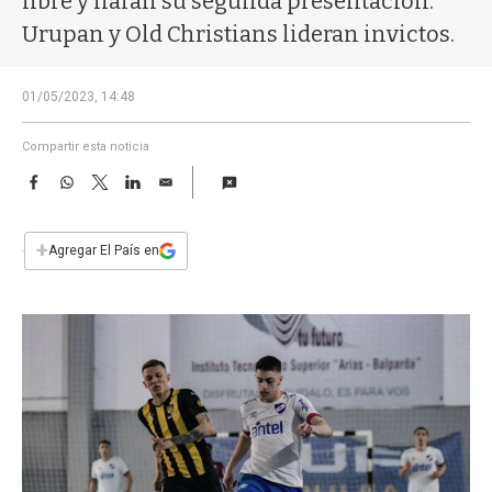
libre y harán su segunda presentación.
a
Urupan y Old Christians lideran invictos.
01/05/2023, 14:48
Compartir esta noticia
F
W
T
L
E
a
h
w
i
m
c
a
i
n
a
e
t
t
k
i
+
Agregar El País en
b
s
t
e
l
o
A
e
d
o
p
r
I
k
p
n