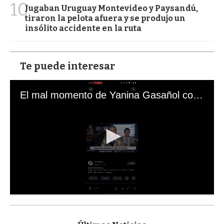
10
Jugaban Uruguay Montevideo y Paysandú,
tiraron la pelota afuera y se produjo un
insólito accidente en la ruta
Te puede interesar
El mal momento de Yanina Gasañol con un hincha argentino en "Subrayado"
0
s
e
c