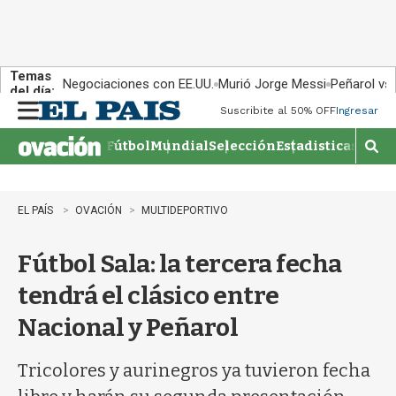
Temas
Negociaciones con EE.UU.
Murió Jorge Messi
Peñarol vs
del día:
Suscribite al 50% OFF
Ingresar
M
e
Fútbol
Mundial
Selección
Estadisticas
Agen
n
M
u
o
s
t
EL PAÍS
OVACIÓN
MULTIDEPORTIVO
r
a
Fútbol Sala: la tercera fecha
r
b
tendrá el clásico entre
�
s
Nacional y Peñarol
q
u
e
Tricolores y aurinegros ya tuvieron fecha
d