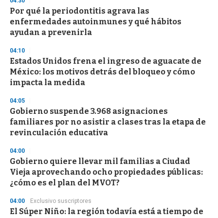
04:30
e
Por qué la periodontitis agrava las
c
enfermedades autoinmunes y qué hábitos
o
n
ayudan a prevenirla
d
s
04:10
Estados Unidos frena el ingreso de aguacate de
México: los motivos detrás del bloqueo y cómo
impacta la medida
04:05
Gobierno suspende 3.968 asignaciones
familiares por no asistir a clases tras la etapa de
revinculación educativa
04:00
Gobierno quiere llevar mil familias a Ciudad
Vieja aprovechando ocho propiedades públicas:
¿cómo es el plan del MVOT?
04:00
Exclusivo suscriptores
El Súper Niño: la región todavía está a tiempo de