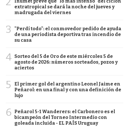
2
Inumet prevé que "lo más intenso" del ciclón
extratropical se dará la noche del jueves y
madrugada del viernes
3
"Perdí todo": el conmovedor pedido de ayuda
de una periodista deportiva tras incendio de
su casa
4
Sorteo del 5 de Oro de este miércoles 5 de
agosto de 2026: números sorteados, pozos y
aciertos
5
El primer gol del argentino Leonel Jaime en
Peñarol: en una final y con una definición de
lujo
6
Peñarol 5-1 Wanderers: el Carbonero es el
bicampeón del Torneo Intermedio con
goleada incluida - EL PAÍS Uruguay