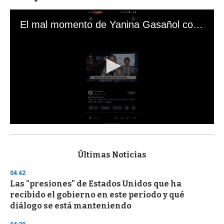
El mal momento de Yanina Gasañol con un hincha argentino en "Subrayado"
0
s
e
c
Últimas Noticias
o
n
04:42
d
Las "presiones" de Estados Unidos que ha
s
o
recibido el gobierno en este período y qué
f
diálogo se está manteniendo
3
3
s