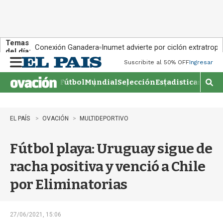
Temas
Conexión Ganadera
Inumet advierte por ciclón extratropi
del día:
Suscribite al 50% OFF
Ingresar
M
e
Fútbol
Mundial
Selección
Estadisticas
Agen
n
M
u
o
s
t
EL PAÍS
OVACIÓN
MULTIDEPORTIVO
r
a
Fútbol playa: Uruguay sigue de
r
b
racha positiva y venció a Chile
�
s
por Eliminatorias
q
u
e
d
27/06/2021, 15:06