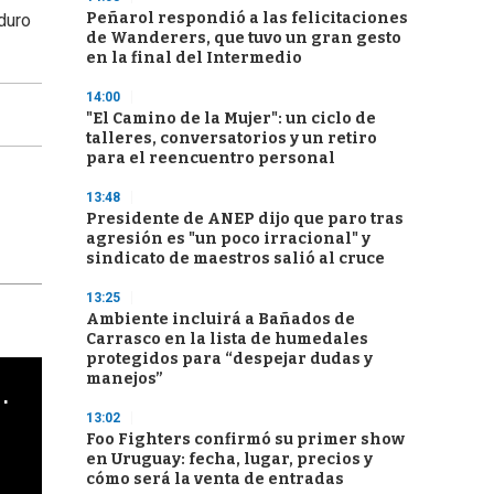
Peñarol respondió a las felicitaciones
duro
de Wanderers, que tuvo un gran gesto
en la final del Intermedio
14:00
"El Camino de la Mujer": un ciclo de
talleres, conversatorios y un retiro
para el reencuentro personal
13:48
Presidente de ANEP dijo que paro tras
agresión es "un poco irracional" y
sindicato de maestros salió al cruce
13:25
Ambiente incluirá a Bañados de
Carrasco en la lista de humedales
protegidos para “despejar dudas y
manejos”
cha argentino en "Subrayado"
13:02
Foo Fighters confirmó su primer show
en Uruguay: fecha, lugar, precios y
cómo será la venta de entradas