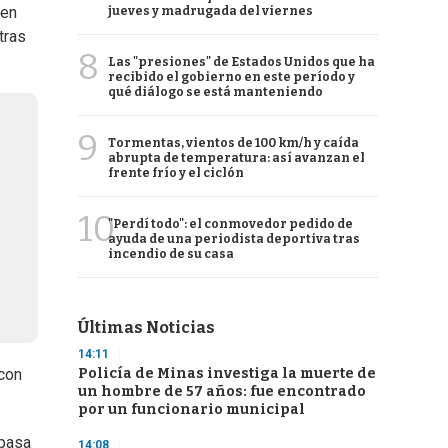
 en
jueves y madrugada del viernes
tras
8
Las "presiones" de Estados Unidos que ha
recibido el gobierno en este período y
qué diálogo se está manteniendo
9
Tormentas, vientos de 100 km/h y caída
abrupta de temperatura: así avanzan el
frente frío y el ciclón
10
"Perdí todo": el conmovedor pedido de
ayuda de una periodista deportiva tras
incendio de su casa
Últimas Noticias
14:11
Policía de Minas investiga la muerte de
 con
un hombre de 57 años: fue encontrado
por un funcionario municipal
 pasa
14:08