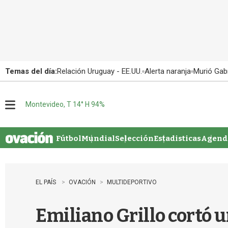
Temas del día:
Relación Uruguay - EE.UU.
Alerta naranja
Murió Gabr
Montevideo, T 14° H 94%
M
e
n
u
Fútbol
Mundial
Selección
Estadisticas
Agenda
EL PAÍS
OVACIÓN
MULTIDEPORTIVO
Emiliano Grillo cortó 