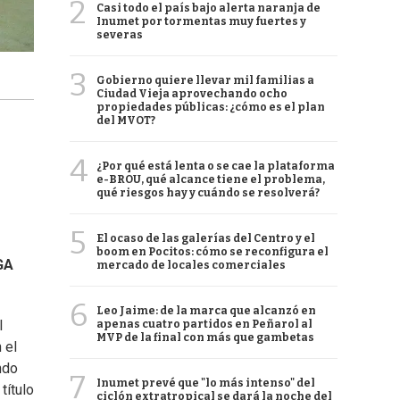
2
Casi todo el país bajo alerta naranja de
Inumet por tormentas muy fuertes y
severas
3
Gobierno quiere llevar mil familias a
Ciudad Vieja aprovechando ocho
propiedades públicas: ¿cómo es el plan
del MVOT?
4
¿Por qué está lenta o se cae la plataforma
e-BROU, qué alcance tiene el problema,
qué riesgos hay y cuándo se resolverá?
5
El ocaso de las galerías del Centro y el
boom en Pocitos: cómo se reconfigura el
GA
mercado de locales comerciales
6
Leo Jaime: de la marca que alcanzó en
l
apenas cuatro partidos en Peñarol al
MVP de la final con más que gambetas
 el
ndo
7
Inumet prevé que "lo más intenso" del
título
ciclón extratropical se dará la noche del