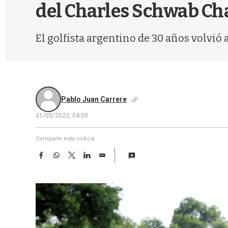
del Charles Schwab Ch
El golfista argentino de 30 años volvió
Pablo Juan Carrere
31/05/2023, 04:00
Compartir esta noticia
F
W
T
L
E
a
h
w
i
m
c
a
i
n
a
e
t
t
k
i
b
s
t
e
l
o
A
e
d
o
p
r
I
k
p
n