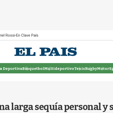
iel Rossi
En Clave País
 Deportiva
Básquetbol
Multideportivo
Tenis
Rugby
MotorSp
una larga sequía personal 