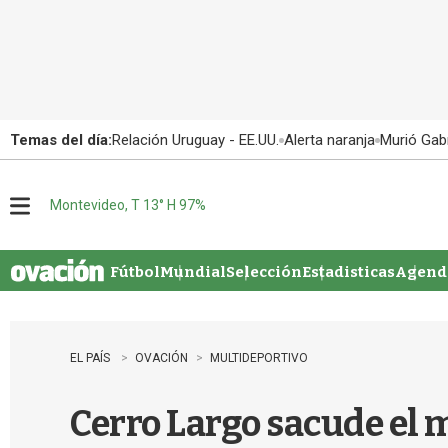
Temas del día:
Relación Uruguay - EE.UU.
Alerta naranja
Murió Gabr
Montevideo, T 13° H 97%
M
e
n
u
Fútbol
Mundial
Selección
Estadisticas
Agenda
EL PAÍS
OVACIÓN
MULTIDEPORTIVO
Cerro Largo sacude el m