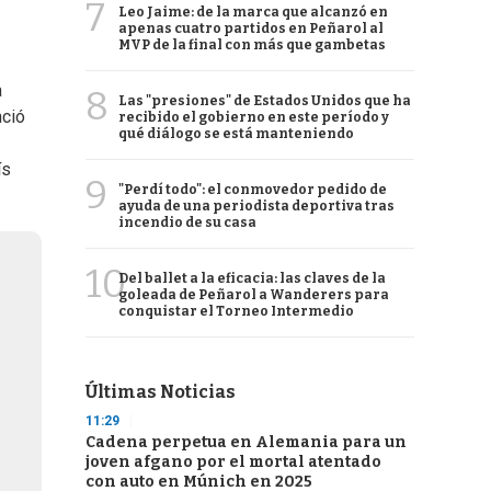
7
Leo Jaime: de la marca que alcanzó en
apenas cuatro partidos en Peñarol al
MVP de la final con más que gambetas
a
8
Las "presiones" de Estados Unidos que ha
nció
recibido el gobierno en este período y
qué diálogo se está manteniendo
ís
9
"Perdí todo": el conmovedor pedido de
ayuda de una periodista deportiva tras
incendio de su casa
10
Del ballet a la eficacia: las claves de la
goleada de Peñarol a Wanderers para
conquistar el Torneo Intermedio
Últimas Noticias
11:29
Cadena perpetua en Alemania para un
joven afgano por el mortal atentado
con auto en Múnich en 2025