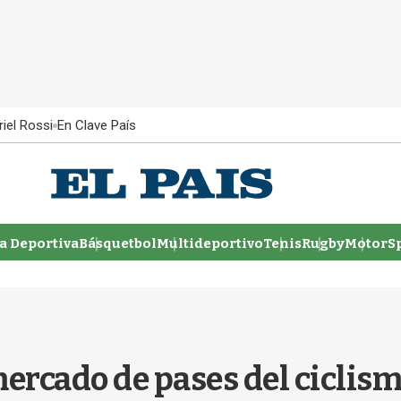
iel Rossi
En Clave País
 Deportiva
Básquetbol
Multideportivo
Tenis
Rugby
MotorSp
ercado de pases del ciclismo