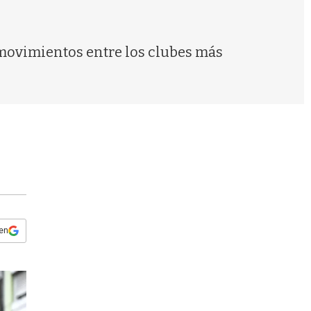
s
q
u
e
movimientos entre los clubes más
d
a
 en