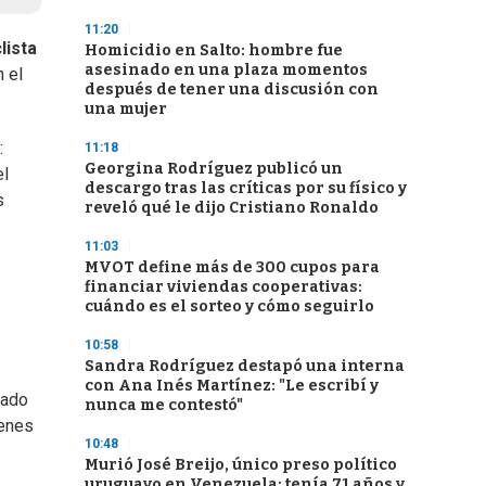
11:20
lista
Homicidio en Salto: hombre fue
asesinado en una plaza momentos
 el
después de tener una discusión con
una mujer
:
11:18
Georgina Rodríguez publicó un
el
descargo tras las críticas por su físico y
s
reveló qué le dijo Cristiano Ronaldo
11:03
MVOT define más de 300 cupos para
financiar viviendas cooperativas:
cuándo es el sorteo y cómo seguirlo
10:58
Sandra Rodríguez destapó una interna
con Ana Inés Martínez: "Le escribí y
rado
nunca me contestó"
venes
10:48
Murió José Breijo, único preso político
uruguayo en Venezuela; tenía 71 años y