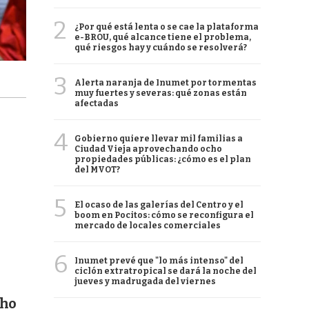
2
¿Por qué está lenta o se cae la plataforma
e-BROU, qué alcance tiene el problema,
qué riesgos hay y cuándo se resolverá?
3
Alerta naranja de Inumet por tormentas
muy fuertes y severas: qué zonas están
afectadas
4
Gobierno quiere llevar mil familias a
Ciudad Vieja aprovechando ocho
propiedades públicas: ¿cómo es el plan
del MVOT?
5
El ocaso de las galerías del Centro y el
boom en Pocitos: cómo se reconfigura el
mercado de locales comerciales
6
Inumet prevé que "lo más intenso" del
ciclón extratropical se dará la noche del
jueves y madrugada del viernes
cho