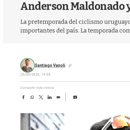
Anderson Maldonado y
La pretemporada del ciclismo uruguayo
importantes del país. La temporada co
Santiago Vanoli
25/05/2026, 19:34
Compartir esta noticia
F
W
T
L
E
a
h
w
i
m
c
a
i
n
a
e
t
t
k
i
b
s
t
e
l
o
A
e
d