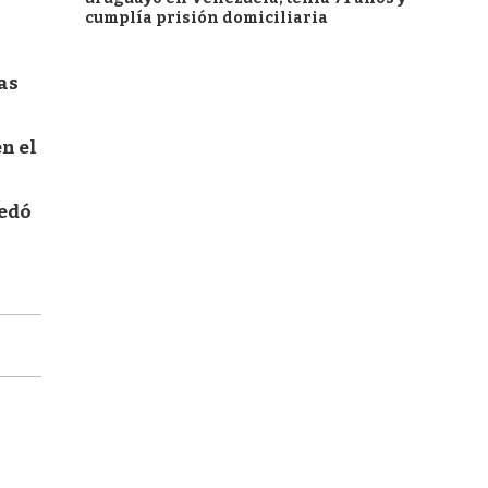
cumplía prisión domiciliaria
tas
n el
uedó