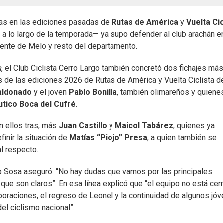
apas en las ediciones pasadas de
Rutas de América
y
Vuelta Cic
 a lo largo de la temporada— ya supo defender al club arachán en
 gente de Melo y resto del departamento.
n
, el Club Ciclista Cerro Largo también concretó dos fichajes más
e las ediciones 2026 de Rutas de América y Vuelta Ciclista d
aldonado
y el joven
Pablo Bonilla
, también olimareños y quiene
utico Boca del Cufré
.
n ellos tras, más
Juan Castillo
y
Maicol Tabárez
, quienes ya
finir la situación de
Matías “Piojo” Presa
, a quien también se
al respecto.
go Sosa aseguró: “No hay dudas que vamos por las principales
que son claros”. En esa línea explicó que “el equipo no está cer
rporaciones, el regreso de Leonel y la continuidad de algunos jó
del ciclismo nacional”.