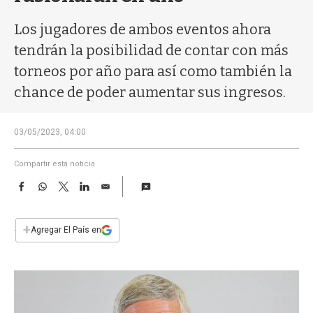
a
Los jugadores de ambos eventos ahora
tendrán la posibilidad de contar con más
torneos por año para así como también la
chance de poder aumentar sus ingresos.
03/05/2023, 04:00
Compartir esta noticia
F
W
T
L
E
a
h
w
i
m
c
a
i
n
a
e
t
t
k
i
+
Agregar El País en
b
s
t
e
l
o
A
e
d
o
p
r
I
k
p
n