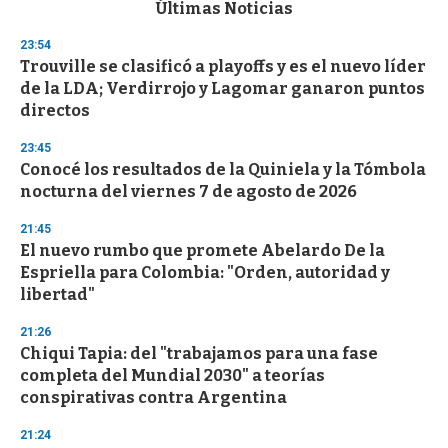
c
Últimas Noticias
o
n
23:54
d
Trouville se clasificó a playoffs y es el nuevo líder
s
o
de la LDA; Verdirrojo y Lagomar ganaron puntos
f
directos
3
3
s
23:45
e
Conocé los resultados de la Quiniela y la Tómbola
c
nocturna del viernes 7 de agosto de 2026
o
n
d
21:45
s
El nuevo rumbo que promete Abelardo De la
Espriella para Colombia: "Orden, autoridad y
libertad"
21:26
Chiqui Tapia: del "trabajamos para una fase
completa del Mundial 2030" a teorías
conspirativas contra Argentina
21:24