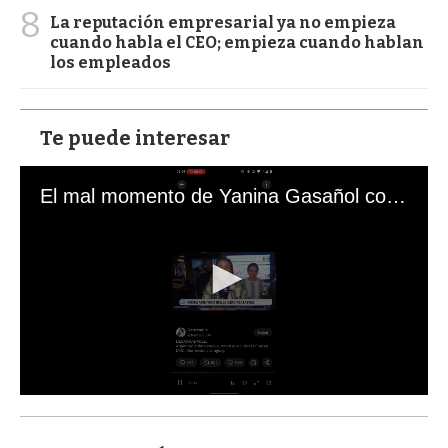
8
La reputación empresarial ya no empieza
cuando habla el CEO; empieza cuando hablan
los empleados
Te puede interesar
El mal momento de Yanina Gasañol con un hincha argentino en "Subrayado"
0
s
e