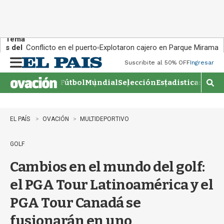
Tema
s del
Conflicto en el puerto
Explotaron cajero en Parque Miramar
día:
Suscribite al 50% OFF
Ingresar
M
e
Fútbol
Mundial
Selección
Estadisticas
Agen
n
M
u
o
s
t
EL PAÍS
OVACIÓN
MULTIDEPORTIVO
r
a
GOLF
r
b
Cambios en el mundo del golf:
�
s
el PGA Tour Latinoamérica y el
q
u
PGA Tour Canadá se
e
d
fusionarán en uno