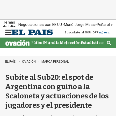
Temas
Negociaciones con EE.UU.
Murió Jorge Messi
Peñarol vs
del día:
Suscribite al 50% OFF
Ingresar
M
e
Fútbol
Mundial
Selección
Estadisticas
Agen
n
M
u
o
s
t
EL PAÍS
OVACIÓN
MARCA PERSONAL
r
a
Subite al Sub20: el spot de
r
b
Argentina con guiño a la
�
s
Scaloneta y actuaciones de los
q
u
jugadores y el presidente
e
d