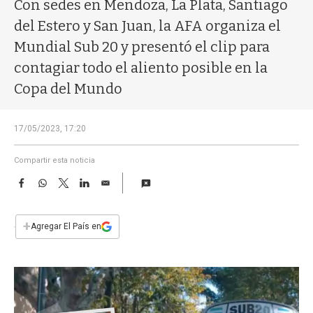
a
Con sedes en Mendoza, La Plata, Santiago
del Estero y San Juan, la AFA organiza el
Mundial Sub 20 y presentó el clip para
contagiar todo el aliento posible en la
Copa del Mundo
17/05/2023, 17:20
Compartir esta noticia
F
W
T
L
E
a
h
w
i
m
c
a
i
n
a
e
t
t
k
i
+
Agregar El País en
b
s
t
e
l
o
A
e
d
o
p
r
I
k
p
n