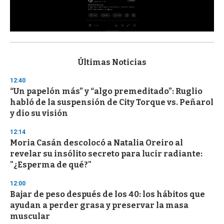
0
s
e
c
Últimas Noticias
o
n
12:40
d
“Un papelón más” y “algo premeditado”: Ruglio
s
o
habló de la suspensión de City Torque vs. Peñarol
f
y dio su visión
3
3
s
12:14
e
Moria Casán descolocó a Natalia Oreiro al
c
revelar su insólito secreto para lucir radiante:
o
n
"¿Esperma de qué?"
d
s
12:00
Bajar de peso después de los 40: los hábitos que
ayudan a perder grasa y preservar la masa
muscular