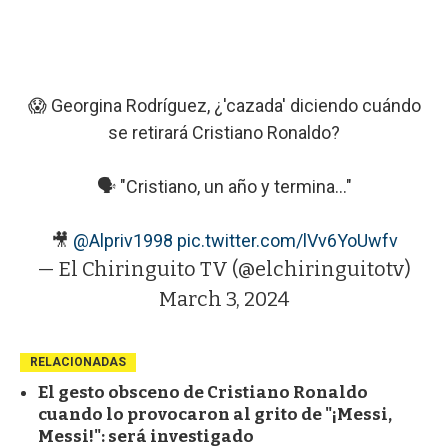
😱 Georgina Rodríguez, ¿'cazada' diciendo cuándo
se retirará Cristiano Ronaldo?
🗣 "Cristiano, un año y termina..."
🎥
@Alpriv1998
pic.twitter.com/lVv6YoUwfv
— El Chiringuito TV (@elchiringuitotv)
March 3, 2024
RELACIONADAS
El gesto obsceno de Cristiano Ronaldo
cuando lo provocaron al grito de "¡Messi,
Messi!": será investigado