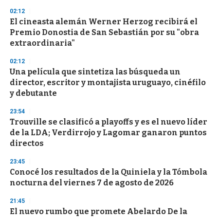
n
02:12
d
El cineasta alemán Werner Herzog recibirá el
s
o
Premio Donostia de San Sebastián por su "obra
f
extraordinaria"
3
3
s
02:12
e
Una película que sintetiza las búsqueda un
c
director, escritor y montajista uruguayo, cinéfilo
o
n
y debutante
d
s
23:54
Trouville se clasificó a playoffs y es el nuevo líder
de la LDA; Verdirrojo y Lagomar ganaron puntos
directos
23:45
Conocé los resultados de la Quiniela y la Tómbola
nocturna del viernes 7 de agosto de 2026
21:45
El nuevo rumbo que promete Abelardo De la