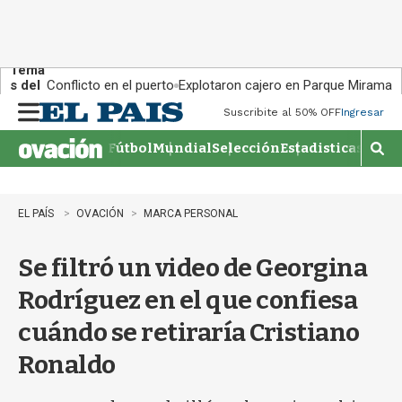
Tema
s del
Conflicto en el puerto
Explotaron cajero en Parque Miramar
día:
Suscribite al 50% OFF
Ingresar
M
e
Fútbol
Mundial
Selección
Estadisticas
Agen
n
M
u
o
s
t
EL PAÍS
OVACIÓN
MARCA PERSONAL
r
a
Se filtró un video de Georgina
r
b
Rodríguez en el que confiesa
�
s
cuándo se retiraría Cristiano
q
u
Ronaldo
e
d