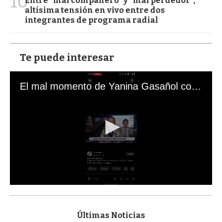
10
Entre "mal compañero" y "mal perdedor",
altísima tensión en vivo entre dos
integrantes de programa radial
Te puede interesar
El mal momento de Yanina Gasañol con un hincha argentino en "Subrayado"
0
s
e
c
Últimas Noticias
o