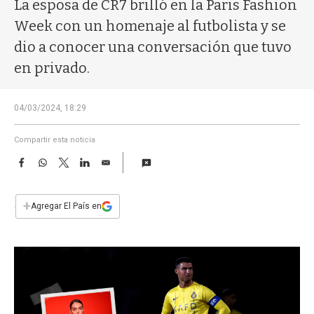
a
La esposa de CR7 brilló en la Paris Fashion
Week con un homenaje al futbolista y se
dio a conocer una conversación que tuvo
en privado.
04/03/2024, 18:29
Compartir esta noticia
F
W
T
L
E
a
h
w
i
m
c
a
i
n
a
e
t
t
k
i
+
Agregar El País en
b
s
t
e
l
o
A
e
d
o
p
r
I
k
p
n