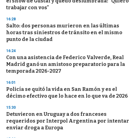
el show de Gustaf y quedó deslumbrada: "Quiero
o
n
trabajar con vos"
d
s
16:28
Salto: dos personas murieron en las últimas
horas tras siniestros de tránsito en el mismo
punto de la ciudad
16:24
Con una asistencia de Federico Valverde, Real
Madrid ganó un amistoso preparatorio para la
temporada 2026-2027
16:01
Policía se quitó la vida en San Ramón y es el
décimo efectivo que lo hace en lo que va de 2026
15:30
Detuvieron en Uruguay a dos franceses
requeridos por Interpol Argentina por intentar
enviar droga a Europa