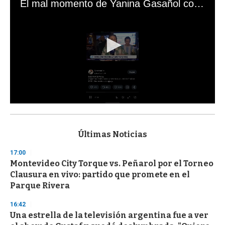
El mal momento de Yanina Gasañol con un hincha argentino en "Subrayado"
0
s
e
c
Últimas Noticias
o
n
17:00
d
Montevideo City Torque vs. Peñarol por el Torneo
s
o
Clausura en vivo: partido que promete en el
f
Parque Rivera
3
3
s
16:42
e
Una estrella de la televisión argentina fue a ver
c