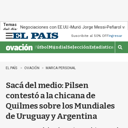
Temas
Negociaciones con EE.UU.
Murió Jorge Messi
Peñarol vs
del día:
Suscribite al 50% OFF
Ingresar
M
e
Fútbol
Mundial
Selección
Estadisticas
Agen
n
M
u
o
s
t
EL PAÍS
OVACIÓN
MARCA PERSONAL
r
a
Sacá del medio: Pilsen
r
b
contestó a la chicana de
�
s
Quilmes sobre los Mundiales
q
u
de Uruguay y Argentina
e
d