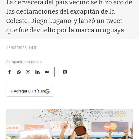
a
La cervecera del país vecino se hizo eco de
las declaraciones del excapitán de la
Celeste, Diego Lugano, y lanzó un tweet
que fue devuelto por la marca uruguaya
18/05/2023, 14:51
Compartir esta noticia
F
W
T
L
E
a
h
w
i
m
c
a
i
n
a
e
t
t
k
i
+
Agregar El País en
b
s
t
e
l
o
A
e
d
o
p
r
I
k
p
n