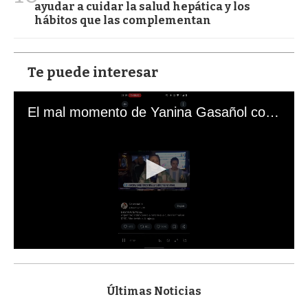
ayudar a cuidar la salud hepática y los
hábitos que las complementan
Te puede interesar
El mal momento de Yanina Gasañol con un hincha argentino en "Subrayado"
0
s
e
c
Últimas Noticias
o