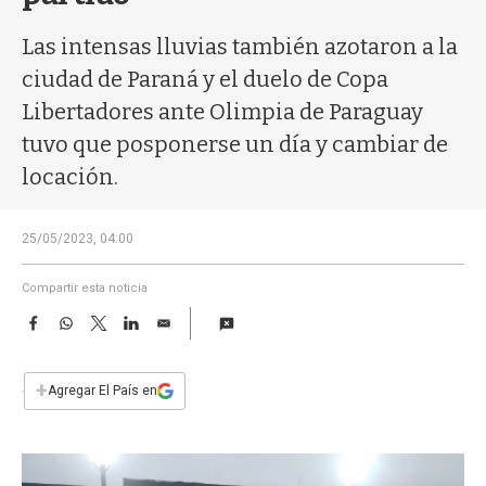
a
Las intensas lluvias también azotaron a la
ciudad de Paraná y el duelo de Copa
Libertadores ante Olimpia de Paraguay
tuvo que posponerse un día y cambiar de
locación.
25/05/2023, 04:00
Compartir esta noticia
F
W
T
L
E
a
h
w
i
m
c
a
i
n
a
e
t
t
k
i
+
Agregar El País en
b
s
t
e
l
o
A
e
d
o
p
r
I
k
p
n