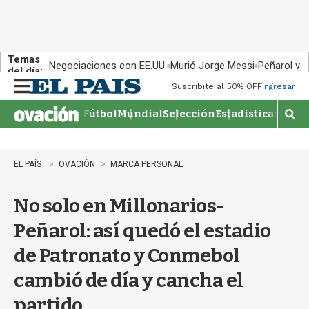
Temas
Negociaciones con EE.UU.
Murió Jorge Messi
Peñarol vs
del día:
Suscribite al 50% OFF
Ingresar
M
e
Fútbol
Mundial
Selección
Estadisticas
Agen
n
M
u
o
s
t
EL PAÍS
OVACIÓN
MARCA PERSONAL
r
a
No solo en Millonarios-
r
b
Peñarol: así quedó el estadio
�
s
de Patronato y Conmebol
q
u
cambió de día y cancha el
e
d
partido