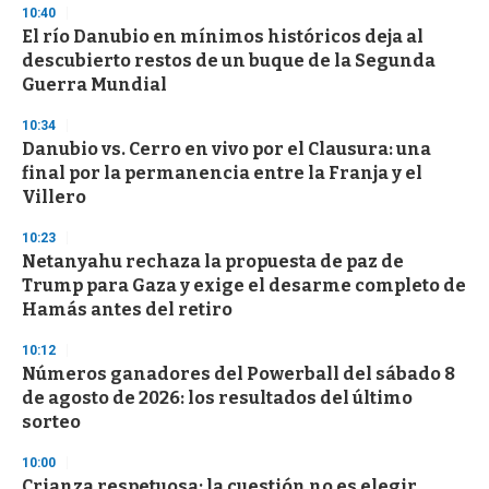
n
10:40
d
El río Danubio en mínimos históricos deja al
s
o
descubierto restos de un buque de la Segunda
f
Guerra Mundial
3
3
s
10:34
e
Danubio vs. Cerro en vivo por el Clausura: una
c
final por la permanencia entre la Franja y el
o
n
Villero
d
s
10:23
Netanyahu rechaza la propuesta de paz de
Trump para Gaza y exige el desarme completo de
Hamás antes del retiro
10:12
Números ganadores del Powerball del sábado 8
de agosto de 2026: los resultados del último
sorteo
10:00
Crianza respetuosa: la cuestión no es elegir