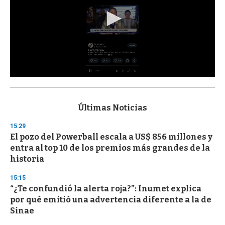
0
s
e
c
Últimas Noticias
o
n
15:29
d
El pozo del Powerball escala a US$ 856 millones y
s
o
entra al top 10 de los premios más grandes de la
f
historia
3
3
s
15:15
e
“¿Te confundió la alerta roja?”: Inumet explica
c
por qué emitió una advertencia diferente a la de
o
n
Sinae
d
s