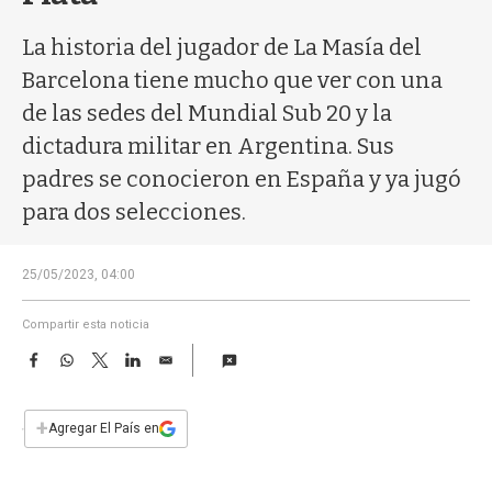
a
La historia del jugador de La Masía del
Barcelona tiene mucho que ver con una
de las sedes del Mundial Sub 20 y la
dictadura militar en Argentina. Sus
padres se conocieron en España y ya jugó
para dos selecciones.
25/05/2023, 04:00
Compartir esta noticia
F
W
T
L
E
a
h
w
i
m
c
a
i
n
a
e
t
t
k
i
+
Agregar El País en
b
s
t
e
l
o
A
e
d
o
p
r
I