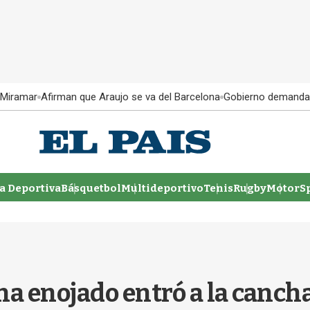
 Miramar
Afirman que Araujo se va del Barcelona
Gobierno demanda
 Deportiva
Básquetbol
Multideportivo
Tenis
Rugby
MotorSp
a enojado entró a la cancha