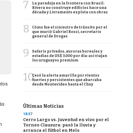
7
La paradoja en la frontera con Brasil:
Rivera no construye edificios hace una
década y Livramento explota con obras
8
Cómo fue el siniestro de tránsito por el
que murió Gabriel Rossi, secretario
general de Drogas
9
Safaris privados, auroras boreales y
estadías de US$ 3.000 por día: así viajan
los uruguayos premium
10
Cesó la alerta amarilla por vientos
fuertes y persistentes que abarcaba
ntos
desde Montevideo hasta el Chuy
más
Últimas Noticias
18:57
Cerro Largo vs. Juventud en vivo por el
n
Torneo Clausura: pasó la lluvia y
arranca el fútbol en Melo