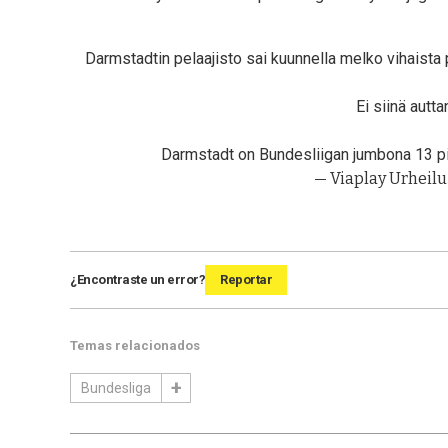
Darmstadtin pelaajisto sai kuunnella melko vihaista 
Ei siinä autt
Darmstadt on Bundesliigan jumbona 13 pi
— Viaplay Urheilu
¿Encontraste un error?
Reportar
Temas relacionados
Bundesliga