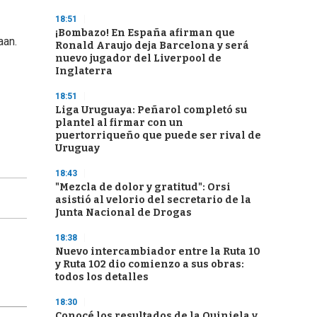
18:51
¡Bombazo! En España afirman que
aan.
Ronald Araujo deja Barcelona y será
nuevo jugador del Liverpool de
Inglaterra
18:51
Liga Uruguaya: Peñarol completó su
plantel al firmar con un
puertorriqueño que puede ser rival de
Uruguay
18:43
"Mezcla de dolor y gratitud": Orsi
asistió al velorio del secretario de la
Junta Nacional de Drogas
18:38
Nuevo intercambiador entre la Ruta 10
y Ruta 102 dio comienzo a sus obras:
todos los detalles
18:30
Conocé los resultados de la Quiniela y