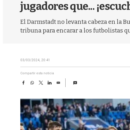
jugadores que... ¡escu
El Darmstadt no levanta cabeza en la Bu
tribuna para encarar a los futbolistas 
03/03/2024, 20:41
Compartir esta noticia
F
W
T
L
E
a
h
w
i
m
c
a
i
n
a
e
t
t
k
i
b
s
t
e
l
o
A
e
d
o
p
r
I
k
p
n