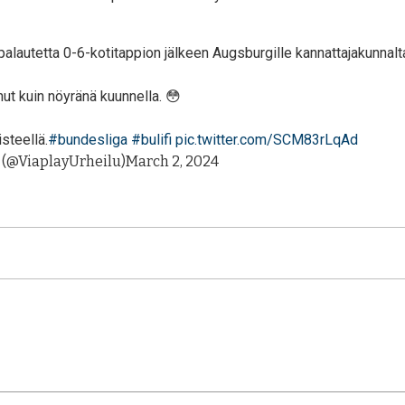
palautetta 0-6-kotitappion jälkeen Augsburgille kannattajakunnalt
anut kuin nöyränä kuunnella. 😳
steellä.
#bundesliga
#bulifi
pic.twitter.com/SCM83rLqAd
 (@ViaplayUrheilu)
March 2, 2024