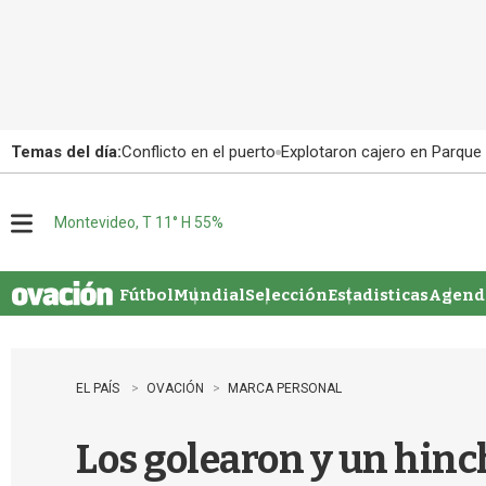
Temas del día:
Conflicto en el puerto
Explotaron cajero en Parque
Montevideo, T 11° H 55%
M
e
n
u
Fútbol
Mundial
Selección
Estadisticas
Agenda
EL PAÍS
OVACIÓN
MARCA PERSONAL
Los golearon y un hinch