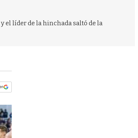
s
q
u
e
el líder de la hinchada saltó de la
d
a
 en