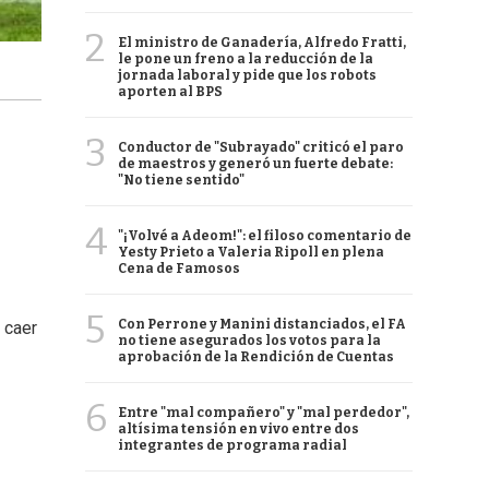
2
El ministro de Ganadería, Alfredo Fratti,
le pone un freno a la reducción de la
jornada laboral y pide que los robots
aporten al BPS
3
Conductor de "Subrayado" criticó el paro
de maestros y generó un fuerte debate:
"No tiene sentido"
4
"¡Volvé a Adeom!": el filoso comentario de
Yesty Prieto a Valeria Ripoll en plena
Cena de Famosos
5
Con Perrone y Manini distanciados, el FA
 caer
no tiene asegurados los votos para la
aprobación de la Rendición de Cuentas
6
Entre "mal compañero" y "mal perdedor",
altísima tensión en vivo entre dos
integrantes de programa radial