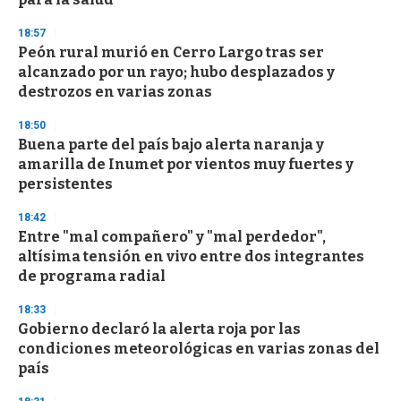
d
s
18:57
Peón rural murió en Cerro Largo tras ser
alcanzado por un rayo; hubo desplazados y
destrozos en varias zonas
18:50
Buena parte del país bajo alerta naranja y
amarilla de Inumet por vientos muy fuertes y
persistentes
18:42
Entre "mal compañero" y "mal perdedor",
altísima tensión en vivo entre dos integrantes
de programa radial
18:33
Gobierno declaró la alerta roja por las
condiciones meteorológicas en varias zonas del
país