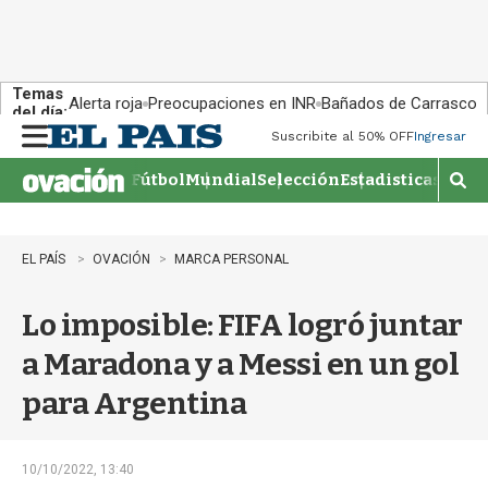
Temas
Alerta roja
Preocupaciones en INR
Bañados de Carrasco
del día:
Suscribite al 50% OFF
Ingresar
M
e
Fútbol
Mundial
Selección
Estadisticas
Agen
n
M
u
o
s
t
EL PAÍS
OVACIÓN
MARCA PERSONAL
r
a
Lo imposible: FIFA logró juntar
r
b
a Maradona y a Messi en un gol
�
s
para Argentina
q
u
e
d
10/10/2022, 13:40