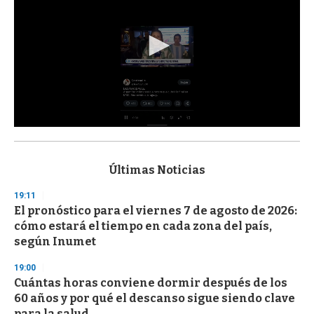
0
s
e
c
Últimas Noticias
o
n
19:11
d
El pronóstico para el viernes 7 de agosto de 2026:
s
o
cómo estará el tiempo en cada zona del país,
f
según Inumet
3
3
s
19:00
e
Cuántas horas conviene dormir después de los
c
60 años y por qué el descanso sigue siendo clave
o
n
para la salud