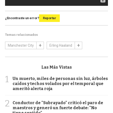
¿Encontraste un error?
Reportar
Temas relacionados
Manchester City
Erling Haaland
Las Más Vistas
1
Un muerto, miles de personas sin luz, árboles
caídos y techos volados por el temporal que
ameritó alerta roja
2
Conductor de "Subrayado" criticó el paro de
maestros y generó un fuerte debate: "No
tiene sentido"