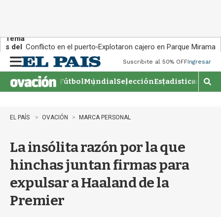
Tema
s del
Conflicto en el puerto
Explotaron cajero en Parque Miramar
día:
Suscribite al 50% OFF
Ingresar
M
e
Fútbol
Mundial
Selección
Estadisticas
Agen
n
M
u
o
s
t
EL PAÍS
OVACIÓN
MARCA PERSONAL
r
a
La insólita razón por la que
r
b
hinchas juntan firmas para
�
s
expulsar a Haaland de la
q
u
Premier
e
d