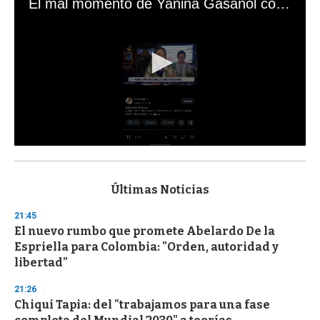
El mal momento de Yanina Gasañol con un hincha argentino en "Subrayado"
0
s
e
c
Últimas Noticias
o
n
21:45
d
El nuevo rumbo que promete Abelardo De la
s
o
Espriella para Colombia: "Orden, autoridad y
f
libertad"
3
3
s
21:26
e
Chiqui Tapia: del "trabajamos para una fase
c