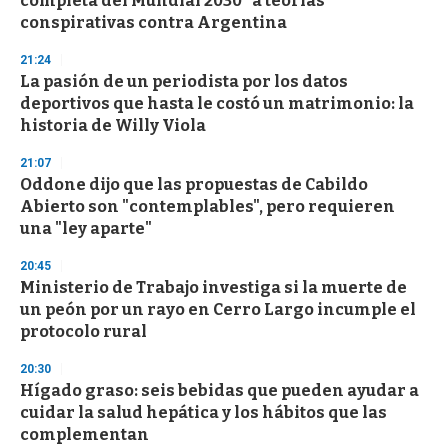
completa del Mundial 2030" a teorías
o
n
conspirativas contra Argentina
d
s
21:24
La pasión de un periodista por los datos
deportivos que hasta le costó un matrimonio: la
historia de Willy Viola
21:07
Oddone dijo que las propuestas de Cabildo
Abierto son "contemplables", pero requieren
una "ley aparte"
20:45
Ministerio de Trabajo investiga si la muerte de
un peón por un rayo en Cerro Largo incumple el
protocolo rural
20:30
Hígado graso: seis bebidas que pueden ayudar a
cuidar la salud hepática y los hábitos que las
complementan