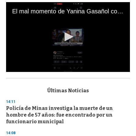
El mal momento de Yanina Gasañol con un hincha argentino en "Subrayado"
0
s
e
c
Últimas Noticias
o
n
14:11
d
Policía de Minas investiga la muerte de un
s
o
hombre de 57 años: fue encontrado por un
f
funcionario municipal
3
3
s
14:08