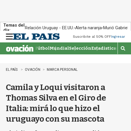
Temas del
Relación Uruguay - EE.UU.
Alerta naranja
Murió Gabriel 
día:
Suscribite al 50% OFF
Ingresar
M
e
Fútbol
Mundial
Selección
Estadisticas
Agen
n
M
u
o
s
t
EL PAÍS
OVACIÓN
MARCA PERSONAL
r
a
Camila y Loqui visitaron a
r
b
Thomas Silva en el Giro de
�
s
Italia: mirá lo que hizo el
q
u
uruguayo con su mascota
e
d