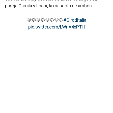
pareja Camila y Loqui, la mascota de ambos.
🩷🐶🩷🐶🩷🐶🩷🐶
#GirodItalia
pic.twitter.com/LWrlA4xPTH