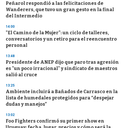
e
Peñarol respondió a las felicitaciones de
c
Wanderers, que tuvo un gran gesto en la final
o
n
del Intermedio
d
s
14:00
"El Camino de la Mujer": un ciclo de talleres,
conversatorios y un retiro para el reencuentro
personal
13:48
Presidente de ANEP dijo que paro tras agresión
es "un poco irracional" y sindicato de maestros
salió al cruce
13:25
Ambiente incluirá a Bañados de Carrasco en la
lista de humedales protegidos para “despejar
dudas y manejos”
13:02
Foo Fighters confirmó su primer show en
Uruguay: fecha, lugar, precios y cómo será la