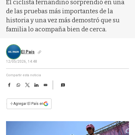
a
El ciclista fernandino sorprendió en una
de las pruebas más importantes de la
historia y una vez más demostró que su
familia lo acompaña bien de cerca.
El País
12/05/2026, 14:48
Compartir esta noticia
F
W
T
L
E
a
h
w
i
m
c
a
i
n
a
e
t
t
k
i
+
Agregar El País en
b
s
t
e
l
o
A
e
d
o
p
r
I
k
p
n