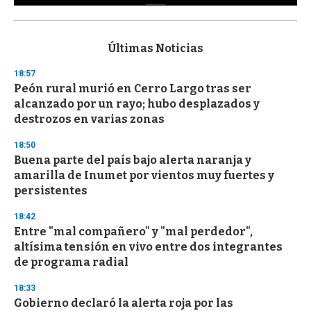
0
s
e
c
Últimas Noticias
o
n
18:57
d
Peón rural murió en Cerro Largo tras ser
s
o
alcanzado por un rayo; hubo desplazados y
f
destrozos en varias zonas
3
3
s
18:50
e
Buena parte del país bajo alerta naranja y
c
amarilla de Inumet por vientos muy fuertes y
o
n
persistentes
d
s
18:42
Entre "mal compañero" y "mal perdedor",
altísima tensión en vivo entre dos integrantes
de programa radial
18:33
Gobierno declaró la alerta roja por las