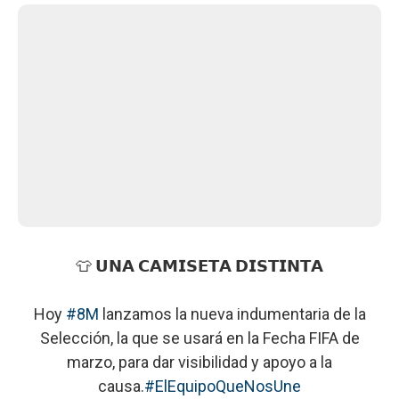
👕 𝗨𝗡𝗔 𝗖𝗔𝗠𝗜𝗦𝗘𝗧𝗔 𝗗𝗜𝗦𝗧𝗜𝗡𝗧𝗔
Hoy
#8M
lanzamos la nueva indumentaria de la
Selección, la que se usará en la Fecha FIFA de
marzo, para dar visibilidad y apoyo a la
causa.
#ElEquipoQueNosUne