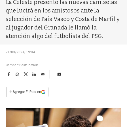
a
La Celeste presentó las nuevas camisetas
que lucirá en los amistosos ante la
selección de País Vasco y Costa de Marfíl y
al jugador del Granada le llamó la
atención algo del futbolista del PSG.
21/03/2024, 19:04
Compartir esta noticia
F
W
T
L
E
a
h
w
i
m
c
a
i
n
a
e
t
t
k
i
+
Agregar El País en
b
s
t
e
l
o
A
e
d
o
p
r
I
k
p
n