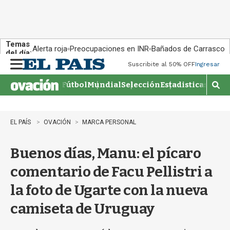
Temas
Alerta roja
Preocupaciones en INR
Bañados de Carrasco
del día:
Suscribite al 50% OFF
Ingresar
M
e
Fútbol
Mundial
Selección
Estadisticas
Agen
n
M
u
o
s
t
EL PAÍS
OVACIÓN
MARCA PERSONAL
r
a
Buenos días, Manu: el pícaro
r
b
comentario de Facu Pellistri a
�
s
la foto de Ugarte con la nueva
q
u
camiseta de Uruguay
e
d