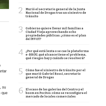
2
Murió el secretario general de la Junta
Nacional de Drogas tras un siniestro de
tránsito
3
Gobierno quiere llevar mil familias a
Ciudad Vieja aprovechando ocho
propiedades públicas: ¿cómo es el plan
del MVOT?
4
¿Por qué está lenta o se cae la plataforma
e-BROU, qué alcance tiene el problema,
qué riesgos hay y cuándo se resolverá?
e
5
Cómo fue el siniestro de tránsito por el
ntar
que murió Gabriel Rossi, secretario
general de Drogas
, su
6
El ocaso de las galerías del Centro y el
s que
boom en Pocitos: cómo se reconfigura el
mercado de locales comerciales