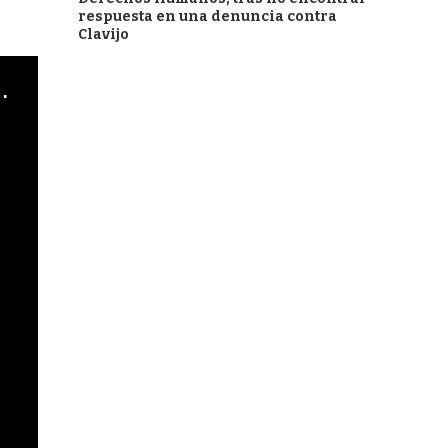
respuesta en una denuncia contra
Clavijo
cha argentino en "Subrayado"