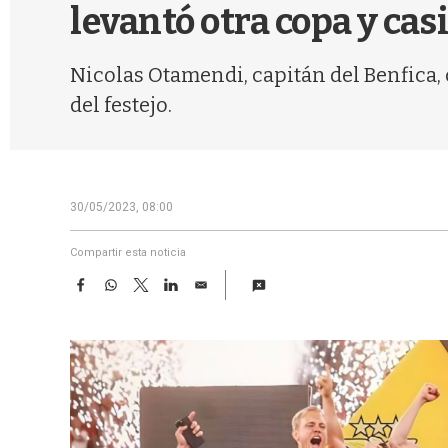
levantó otra copa y cas
Nicolas Otamendi, capitán del Benfica, 
del festejo.
30/05/2023, 08:00
Compartir esta noticia
F
W
T
L
E
a
h
w
i
m
c
a
i
n
a
e
t
t
k
i
b
s
t
e
l
o
A
e
d
o
p
r
I
k
p
n