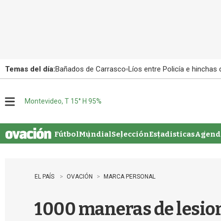
Temas del día:
Bañados de Carrasco
Líos entre Policía e hinchas
Montevideo, T 15° H 95%
M
e
n
u
Fútbol
Mundial
Selección
Estadisticas
Agenda
EL PAÍS
OVACIÓN
MARCA PERSONAL
1000 maneras de lesio