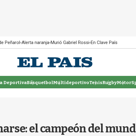
 de Peñarol
Alerta naranja
Murió Gabriel Rossi
En Clave País
 Deportiva
Básquetbol
Multideportivo
Tenis
Rugby
MotorSp
narse: el campeón del mund