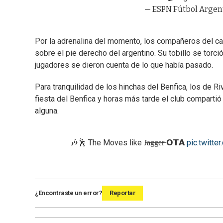
— ESPN Fútbol Argen
Por la adrenalina del momento, los compañeros del cap
sobre el pie derecho del argentino. Su tobillo se torc
jugadores se dieron cuenta de lo que había pasado.
Para tranquilidad de los hinchas del Benfica, los de Ri
fiesta del Benfica y horas más tarde el club comparti
alguna.
🎶🕺 The Moves like J̶a̶g̶g̶e̶r̶ 𝗢𝗧𝗔
pic.twitt
¿Encontraste un error?
Reportar