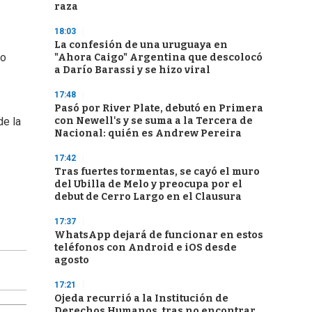
raza
18:03
La confesión de una uruguaya en
to
"Ahora Caigo" Argentina que descolocó
a Darío Barassi y se hizo viral
17:48
Pasó por River Plate, debutó en Primera
con Newell's y se suma a la Tercera de
de la
Nacional: quién es Andrew Pereira
17:42
Tras fuertes tormentas, se cayó el muro
del Ubilla de Melo y preocupa por el
debut de Cerro Largo en el Clausura
17:37
WhatsApp dejará de funcionar en estos
teléfonos con Android e iOS desde
agosto
17:21
Ojeda recurrió a la Institución de
Derechos Humanos, tras no encontrar