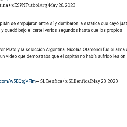
tina (@ESPNFutbolArg)
May 28, 2023
itán se empujaron entre sí y derribaron la estática que cayó jus
ió y quedó bajo el cartel varios segundos hasta que los propios
ver Plate y la selección Argentina, Nicolás Otamendi fue el alma 
ó un video que demostraba que el capitán no había sufrido lesión
er.com/w5EQtgVFlm
— SL Benfica (@SLBenfica)
May 28, 2023