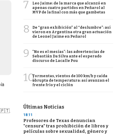
7
Leo Jaime: de la marca que alcanzó en
apenas cuatro partidos en Peñarol al
MVP de la final con más que gambetas
8
De “gran exhibición” al “deslumbre”: así
vieron en Argentina otra gran actuación
de Leonel Jaime en Peñarol
9
"No es el mesías": las advertencias de
Sebastián Da Silva ante el esperado
discurso de Lacalle Pou
10
Tormentas, vientos de 100 km/h y caída
abrupta de temperatura: así avanzan el
ía
frente frío y el ciclón
Últimas Noticias
🇵🇹.
18:11
Profesores de Texas denuncian
"censura" tras prohibición de libros y
películas sobre sexualidad, género y