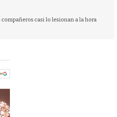
s
q
u
e
s compañeros casi lo lesionan a la hora
d
a
 en