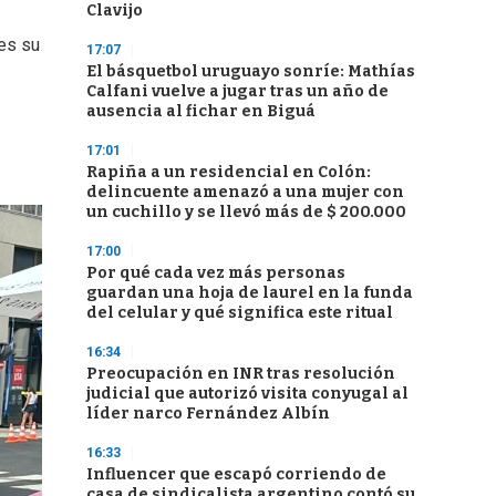
Clavijo
tes su
17:07
El básquetbol uruguayo sonríe: Mathías
Calfani vuelve a jugar tras un año de
ausencia al fichar en Biguá
17:01
Rapiña a un residencial en Colón:
delincuente amenazó a una mujer con
un cuchillo y se llevó más de $ 200.000
17:00
Por qué cada vez más personas
guardan una hoja de laurel en la funda
del celular y qué significa este ritual
16:34
Preocupación en INR tras resolución
judicial que autorizó visita conyugal al
líder narco Fernández Albín
16:33
Influencer que escapó corriendo de
casa de sindicalista argentino contó su