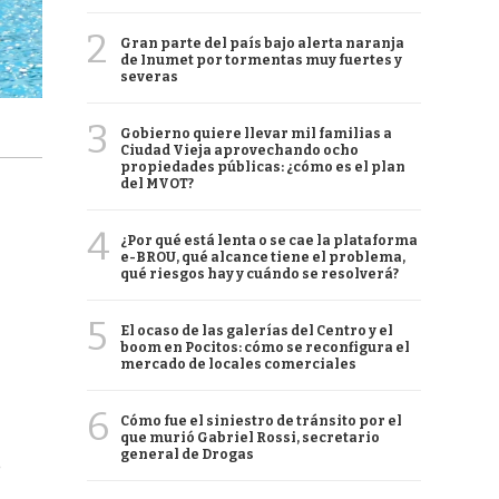
2
Gran parte del país bajo alerta naranja
de Inumet por tormentas muy fuertes y
severas
3
Gobierno quiere llevar mil familias a
Ciudad Vieja aprovechando ocho
propiedades públicas: ¿cómo es el plan
del MVOT?
4
¿Por qué está lenta o se cae la plataforma
e-BROU, qué alcance tiene el problema,
qué riesgos hay y cuándo se resolverá?
5
El ocaso de las galerías del Centro y el
boom en Pocitos: cómo se reconfigura el
mercado de locales comerciales
6
Cómo fue el siniestro de tránsito por el
que murió Gabriel Rossi, secretario
general de Drogas
e