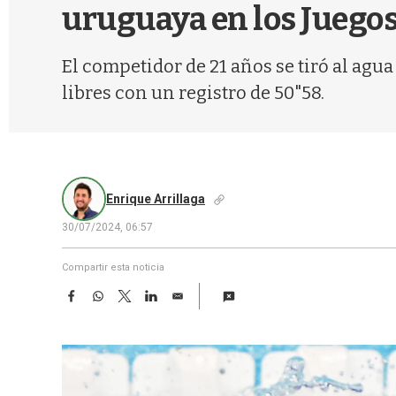
uruguaya en los Juegos
El competidor de 21 años se tiró al agua
libres con un registro de 50"58.
Enrique Arrillaga
30/07/2024, 06:57
Compartir esta noticia
F
W
T
L
E
a
h
w
i
m
c
a
i
n
a
e
t
t
k
i
b
s
t
e
l
o
A
e
d