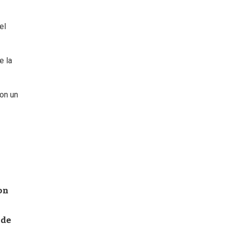
el
e la
on un
on
 de