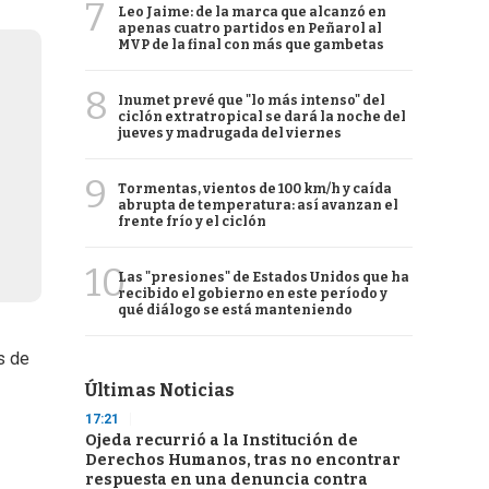
7
Leo Jaime: de la marca que alcanzó en
apenas cuatro partidos en Peñarol al
MVP de la final con más que gambetas
8
Inumet prevé que "lo más intenso" del
ciclón extratropical se dará la noche del
jueves y madrugada del viernes
9
Tormentas, vientos de 100 km/h y caída
abrupta de temperatura: así avanzan el
frente frío y el ciclón
10
Las "presiones" de Estados Unidos que ha
recibido el gobierno en este período y
qué diálogo se está manteniendo
s de
Últimas Noticias
17:21
Ojeda recurrió a la Institución de
Derechos Humanos, tras no encontrar
respuesta en una denuncia contra