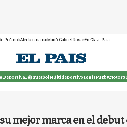
 de Peñarol
Alerta naranja
Murió Gabriel Rossi
En Clave País
 Deportiva
Básquetbol
Multideportivo
Tenis
Rugby
MotorSp
su mejor marca en el debut 