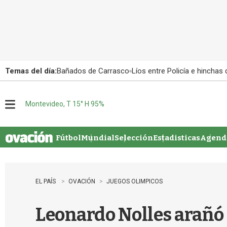
Temas del día:
Bañados de Carrasco
Líos entre Policía e hinchas
Montevideo, T 15° H 95%
M
e
n
u
Fútbol
Mundial
Selección
Estadisticas
Agenda
EL PAÍS
OVACIÓN
JUEGOS OLIMPICOS
Leonardo Nolles arañó 