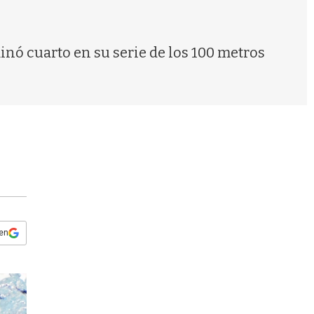
s
q
u
e
minó cuarto en su serie de los 100 metros
d
a
 en