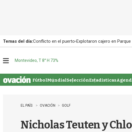
Temas del día:
Conflicto en el puerto
Explotaron cajero en Parque
Montevideo, T 8° H 73%
M
e
n
u
Fútbol
Mundial
Selección
Estadisticas
Agenda
EL PAÍS
OVACIÓN
GOLF
Nicholas Teuten y Chlo