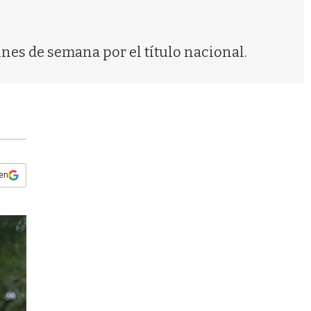
s
q
u
e
ines de semana por el título nacional.
d
a
 en