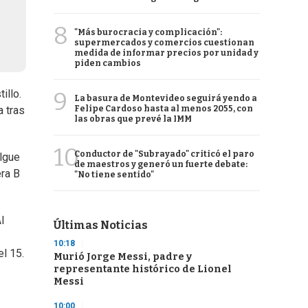
8
"Más burocracia y complicación":
supermercados y comercios cuestionan
medida de informar precios por unidad y
piden cambios
9
illo.
La basura de Montevideo seguirá yendo a
Felipe Cardoso hasta al menos 2055, con
a tras
las obras que prevé la IMM
10
Conductor de "Subrayado" criticó el paro
Elgue
de maestros y generó un fuerte debate:
era B
"No tiene sentido"
l
Últimas Noticias
10:18
el 15.
Murió Jorge Messi, padre y
representante histórico de Lionel
Messi
10:00