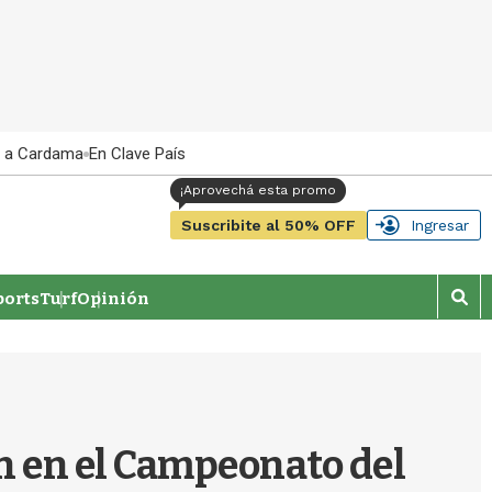
 a Cardama
En Clave País
Suscribite al 50% OFF
Ingresar
orts
Turf
Opinión
M
o
s
t
r
a
r
n en el Campeonato del
b
�