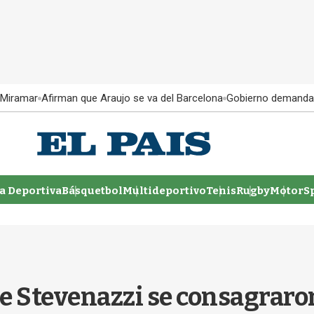
 Miramar
Afirman que Araujo se va del Barcelona
Gobierno demanda
 Deportiva
Básquetbol
Multideportivo
Tenis
Rugby
MotorSp
e Stevenazzi se consagraro