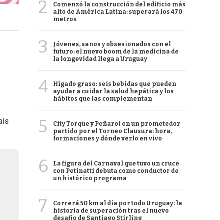
2
Comenzó la construcción del edificio más
alto de América Latina: superará los 470
metros
3
Jóvenes, sanos y obsesionados con el
futuro: el nuevo boom de la medicina de
la longevidad llega a Uruguay
4
Hígado graso: seis bebidas que pueden
ayudar a cuidar la salud hepática y los
hábitos que las complementan
5
aís
City Torque y Peñarol en un prometedor
partido por el Torneo Clausura: hora,
formaciones y dónde verlo en vivo
6
La figura del Carnaval que tuvo un cruce
con Petinatti debuta como conductor de
un histórico programa
7
Correrá 50 km al día por todo Uruguay: la
historia de superación tras el nuevo
desafío de Santiago Stirling