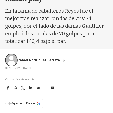
a
En la rama de caballeros Reyes fue el
mejor tras realizar rondas de 72 y 74
golpes; por el lado de las damas Gauthier
empleó dos rondas de 70 golpes para
totalizar 140, 4 bajo el par.
Rafael Rodríguez Larreta
31/05/2023, 04:00
Compartir esta noticia
F
W
T
L
E
a
h
w
i
m
c
a
i
n
a
e
t
t
k
i
+
Agregar El País en
b
s
t
e
l
o
A
e
d