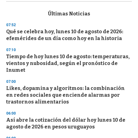
s
e
c
Últimas Noticias
o
n
07:52
d
Qué se celebra hoy, lunes 10 de agosto de 2026:
s
o
efemérides de un día como hoy en la historia
f
3
07:10
3
s
Tiempo de hoy lunes 10 de agosto: temperaturas,
e
vientos y nubosidad, según el pronóstico de
c
Inumet
o
n
d
07:00
s
Likes, dopamina y algoritmos: la combinación
en redes sociales que enciende alarmas por
trastornos alimentarios
06:00
Así abre la cotización del dólar hoy lunes 10 de
agosto de 2026 en pesos uruguayos