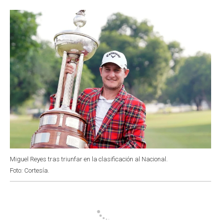
o
p
r
I
k
p
n
Miguel Reyes tras triunfar en la clasificación al Nacional.
Foto: Cortesía.