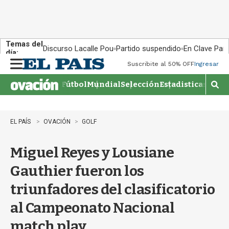
Temas del
Discurso Lacalle Pou
Partido suspendido
En Clave País
día:
Suscribite al 50% OFF
Ingresar
M
e
Fútbol
Mundial
Selección
Estadisticas
Agen
n
M
u
o
s
t
EL PAÍS
OVACIÓN
GOLF
r
a
Miguel Reyes y Lousiane
r
b
Gauthier fueron los
�
s
triunfadores del clasificatorio
q
u
al Campeonato Nacional
e
d
match play