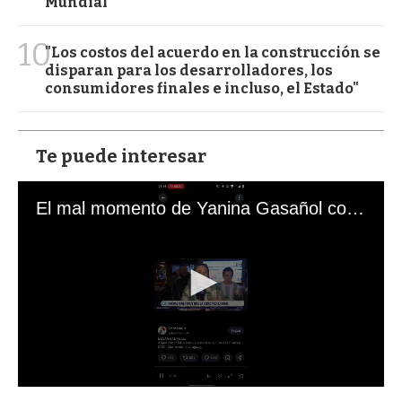
Mundial
10
"Los costos del acuerdo en la construcción se
disparan para los desarrolladores, los
consumidores finales e incluso, el Estado"
Te puede interesar
El mal momento de Yanina Gasañol con un hincha argentino en "Subrayado"
0