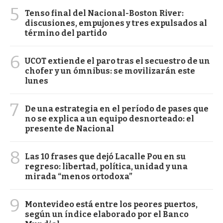
5
Tenso final del Nacional-Boston River:
discusiones, empujones y tres expulsados al
término del partido
6
UCOT extiende el paro tras el secuestro de un
chofer y un ómnibus: se movilizarán este
lunes
7
De una estrategia en el período de pases que
no se explica a un equipo desnorteado: el
presente de Nacional
8
Las 10 frases que dejó Lacalle Pou en su
regreso: libertad, política, unidad y una
mirada “menos ortodoxa”
9
Montevideo está entre los peores puertos,
según un índice elaborado por el Banco