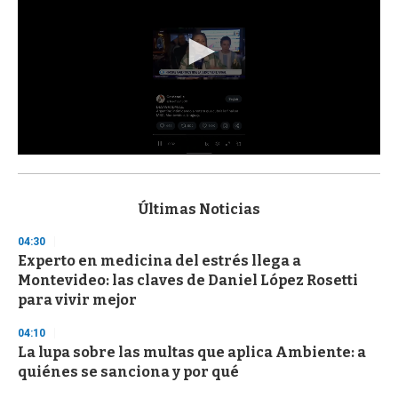
0
s
e
c
Últimas Noticias
o
n
04:30
d
Experto en medicina del estrés llega a
s
o
Montevideo: las claves de Daniel López Rosetti
f
para vivir mejor
3
3
s
04:10
e
La lupa sobre las multas que aplica Ambiente: a
c
quiénes se sanciona y por qué
o
n