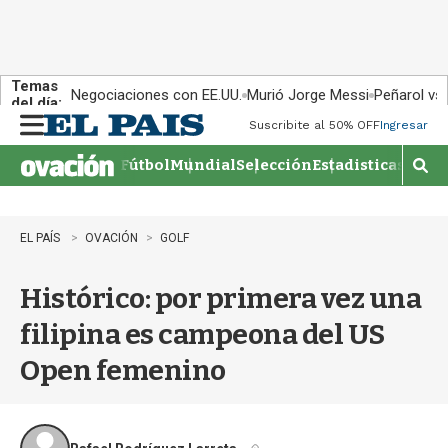
Temas
Negociaciones con EE.UU.
Murió Jorge Messi
Peñarol vs
del día:
Suscribite al 50% OFF
Ingresar
M
e
Fútbol
Mundial
Selección
Estadisticas
Agen
n
M
u
o
s
t
EL PAÍS
OVACIÓN
GOLF
r
a
Histórico: por primera vez una
r
b
filipina es campeona del US
�
s
Open femenino
q
u
e
d