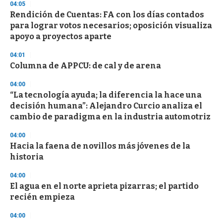
d
04:05
s
Rendición de Cuentas: FA con los días contados
para lograr votos necesarios; oposición visualiza
apoyo a proyectos aparte
04:01
Columna de APPCU: de cal y de arena
04:00
“La tecnología ayuda; la diferencia la hace una
decisión humana”: Alejandro Curcio analiza el
cambio de paradigma en la industria automotriz
04:00
Hacia la faena de novillos más jóvenes de la
historia
04:00
El agua en el norte aprieta pizarras; el partido
recién empieza
04:00