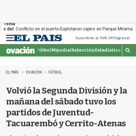
Tema
s del
Conflicto en el puerto
Explotaron cajero en Parque Miramar
día:
Suscribite al 50% OFF
Ingresar
M
e
Fútbol
Mundial
Selección
Estadisticas
Agen
n
M
u
o
s
t
EL PAÍS
OVACIÓN
FÚTBOL
r
a
Volvió la Segunda División y la
r
b
mañana del sábado tuvo los
�
s
partidos de Juventud-
q
u
Tacuarembó y Cerrito-Atenas
e
d