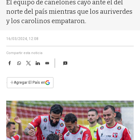
a
El equipo de canelones cayó ante el del
norte del país mientras que los auriverdes
y los carolinos empataron.
16/03/2024, 12:08
Compartir esta noticia
F
W
T
L
E
a
h
w
i
m
c
a
i
n
a
e
t
t
k
i
+
Agregar El País en
b
s
t
e
l
o
A
e
d
o
p
r
I
k
p
n