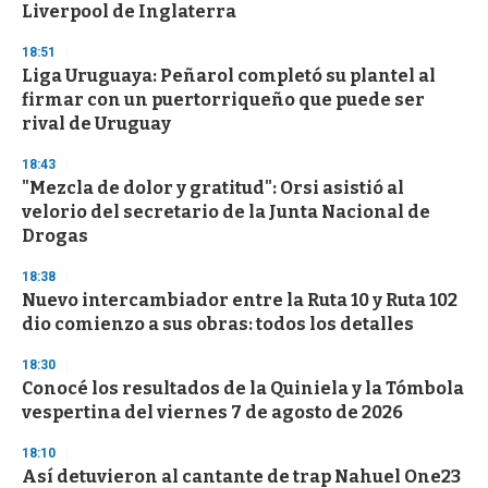
n
Liverpool de Inglaterra
d
s
18:51
Liga Uruguaya: Peñarol completó su plantel al
firmar con un puertorriqueño que puede ser
rival de Uruguay
18:43
"Mezcla de dolor y gratitud": Orsi asistió al
velorio del secretario de la Junta Nacional de
Drogas
18:38
Nuevo intercambiador entre la Ruta 10 y Ruta 102
dio comienzo a sus obras: todos los detalles
18:30
Conocé los resultados de la Quiniela y la Tómbola
vespertina del viernes 7 de agosto de 2026
18:10
Así detuvieron al cantante de trap Nahuel One23