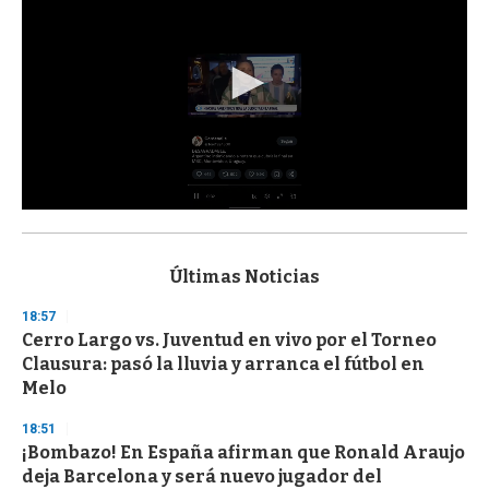
0
s
e
c
Últimas Noticias
o
n
18:57
d
Cerro Largo vs. Juventud en vivo por el Torneo
s
o
Clausura: pasó la lluvia y arranca el fútbol en
f
Melo
3
3
s
18:51
e
¡Bombazo! En España afirman que Ronald Araujo
c
deja Barcelona y será nuevo jugador del
o