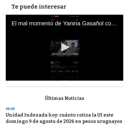
Te puede interesar
El mal momento de Yanina Gasañol con un hincha argentino en "Subrayado"
0
s
e
c
Últimas Noticias
o
n
06:00
d
Unidad Indexada hoy: cuánto cotiza la UI este
s
o
domingo 9 de agosto de 2026 en pesos uruguayos
f
3