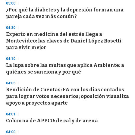
05:00
3
s
¿Por qué la diabetes y la depresión forman una
e
pareja cada vez más común?
c
o
04:30
n
d
Experto en medicina del estrés llega a
s
Montevideo: las claves de Daniel López Rosetti
para vivir mejor
04:10
La lupa sobre las multas que aplica Ambiente: a
quiénes se sanciona y por qué
04:05
Rendición de Cuentas: FA con los días contados
para lograr votos necesarios; oposición visualiza
apoyo a proyectos aparte
04:01
Columna de APPCU: de cal y de arena
04:00