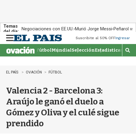
Temas
Negociaciones con EE.UU.
Murió Jorge Messi
Peñarol vs
del día:
Suscribite al 50% OFF
Ingresar
M
e
Fútbol
Mundial
Selección
Estadisticas
Agen
n
M
u
o
s
t
EL PAÍS
OVACIÓN
FÚTBOL
r
a
Valencia 2 - Barcelona 3:
r
b
Araújo le ganó el duelo a
�
s
Gómez y Oliva y el culé sigue
q
u
prendido
e
d