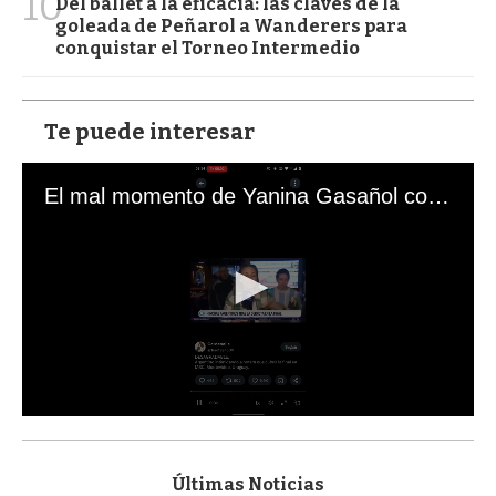
10
Del ballet a la eficacia: las claves de la
goleada de Peñarol a Wanderers para
conquistar el Torneo Intermedio
Te puede interesar
El mal momento de Yanina Gasañol con un hincha argentino en "Subrayado"
0
s
e
c
Últimas Noticias
o