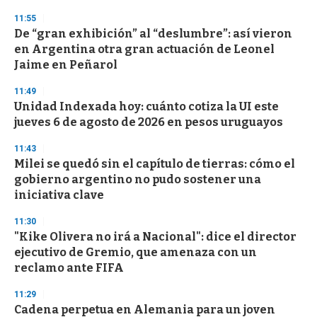
n
11:55
d
De “gran exhibición” al “deslumbre”: así vieron
s
o
en Argentina otra gran actuación de Leonel
f
Jaime en Peñarol
3
3
s
11:49
e
Unidad Indexada hoy: cuánto cotiza la UI este
c
jueves 6 de agosto de 2026 en pesos uruguayos
o
n
d
11:43
s
Milei se quedó sin el capítulo de tierras: cómo el
gobierno argentino no pudo sostener una
iniciativa clave
11:30
"Kike Olivera no irá a Nacional": dice el director
ejecutivo de Gremio, que amenaza con un
reclamo ante FIFA
11:29
Cadena perpetua en Alemania para un joven