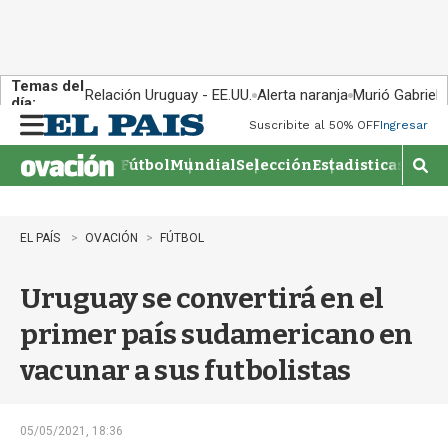
Temas del
Relación Uruguay - EE.UU.
Alerta naranja
Murió Gabriel 
día:
Suscribite al 50% OFF
Ingresar
M
e
Fútbol
Mundial
Selección
Estadisticas
Agen
n
M
u
o
s
t
EL PAÍS
OVACIÓN
FÚTBOL
r
a
Uruguay se convertirá en el
r
b
primer país sudamericano en
�
s
vacunar a sus futbolistas
q
u
e
d
05/05/2021, 18:36