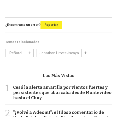
¿Encontraste un error?
Reportar
Temas relacionados
Peñarol
Jonathan Urretaviscaya
Las Más Vistas
1
Cesó la alerta amarilla por vientos fuertes y
persistentes que abarcaba desde Montevideo
hasta el Chuy
2
"¡Volvé a Adeom!": el filoso comentario de