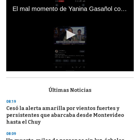
El mal momento de Yanina Gasañol con un hincha argentino en "Subrayado"
0
s
e
c
Últimas Noticias
o
n
08:19
d
Cesó la alerta amarilla por vientos fuertes y
s
o
persistentes que abarcaba desde Montevideo
f
hasta el Chuy
3
3
s
08:09
e