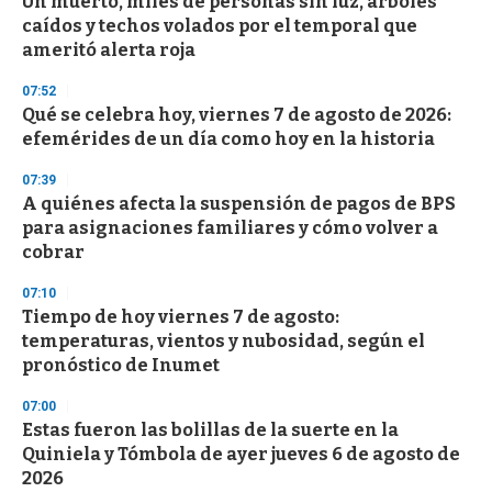
Un muerto, miles de personas sin luz, árboles
c
caídos y techos volados por el temporal que
o
n
ameritó alerta roja
d
s
07:52
Qué se celebra hoy, viernes 7 de agosto de 2026:
efemérides de un día como hoy en la historia
07:39
A quiénes afecta la suspensión de pagos de BPS
para asignaciones familiares y cómo volver a
cobrar
07:10
Tiempo de hoy viernes 7 de agosto:
temperaturas, vientos y nubosidad, según el
pronóstico de Inumet
07:00
Estas fueron las bolillas de la suerte en la
Quiniela y Tómbola de ayer jueves 6 de agosto de
2026