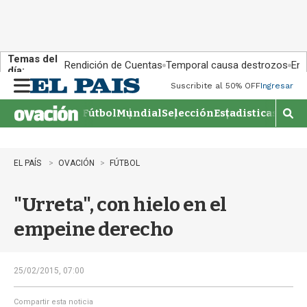
Temas del
Rendición de Cuentas
Temporal causa destrozos
En 
día:
Suscribite al 50% OFF
Ingresar
M
e
Fútbol
Mundial
Selección
Estadisticas
Agen
n
M
u
o
s
t
EL PAÍS
OVACIÓN
FÚTBOL
r
a
"Urreta", con hielo en el
r
b
empeine derecho
�
s
q
u
25/02/2015, 07:00
e
d
Compartir esta noticia