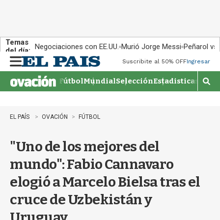
Temas
Negociaciones con EE.UU.
Murió Jorge Messi
Peñarol vs
del día:
Suscribite al 50% OFF
Ingresar
M
e
Fútbol
Mundial
Selección
Estadisticas
Agen
n
M
u
o
s
t
EL PAÍS
OVACIÓN
FÚTBOL
r
a
"Uno de los mejores del
r
b
mundo": Fabio Cannavaro
�
s
elogió a Marcelo Bielsa tras el
q
u
cruce de Uzbekistán y
e
d
Uruguay