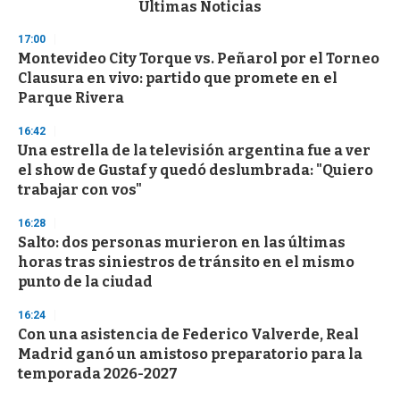
c
Últimas Noticias
o
n
17:00
d
Montevideo City Torque vs. Peñarol por el Torneo
s
o
Clausura en vivo: partido que promete en el
f
Parque Rivera
3
3
s
16:42
e
Una estrella de la televisión argentina fue a ver
c
el show de Gustaf y quedó deslumbrada: "Quiero
o
n
trabajar con vos"
d
s
16:28
Salto: dos personas murieron en las últimas
horas tras siniestros de tránsito en el mismo
punto de la ciudad
16:24
Con una asistencia de Federico Valverde, Real
Madrid ganó un amistoso preparatorio para la
temporada 2026-2027