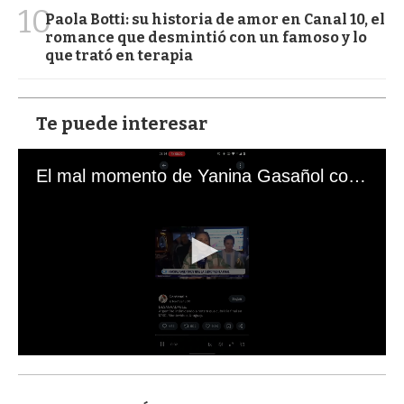
10
Paola Botti: su historia de amor en Canal 10, el
romance que desmintió con un famoso y lo
que trató en terapia
Te puede interesar
El mal momento de Yanina Gasañol con un hincha argentino en "Subrayado"
0
s
e