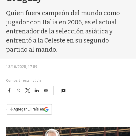
a
Quien fuera campeón del mundo como
jugador con Italia en 2006, es el actual
entrenador de la selección asiática y
enfrentó a la Celeste en su segundo
partido al mando.
13/10/2025, 17:59
Compartir esta noticia
F
W
T
L
E
a
h
w
i
m
c
a
i
n
a
e
t
t
k
i
+
Agregar El País en
b
s
t
e
l
o
A
e
d
o
p
r
I
k
p
n