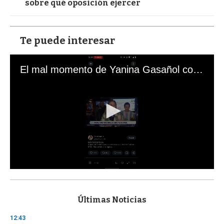
sobre qué oposición ejercer
Te puede interesar
El mal momento de Yanina Gasañol con un hincha argentino en "Subrayado"
0
s
e
c
Últimas Noticias
o
n
12:43
d