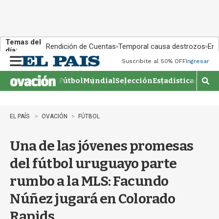
Temas del
Rendición de Cuentas
Temporal causa destrozos
En 
día:
Suscribite al 50% OFF
Ingresar
M
e
Fútbol
Mundial
Selección
Estadisticas
Agen
n
M
u
o
s
t
EL PAÍS
OVACIÓN
FÚTBOL
r
a
Una de las jóvenes promesas
r
b
del fútbol uruguayo parte
�
s
rumbo a la MLS: Facundo
q
u
Núñez jugará en Colorado
e
d
Rapids