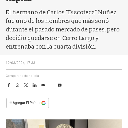
a
El hermano de Carlos "Discoteca" Núñez
fue uno de los nombres que más sonó
durante el pasado mercado de pases, pero
decidió quedarse en Cerro Largo y
entrenaba con la cuarta división.
12/03/2024, 17:33
Compartir esta noticia
F
W
T
L
E
a
h
w
i
m
c
a
i
n
a
e
t
t
k
i
+
Agregar El País en
b
s
t
e
l
o
A
e
d
o
p
r
I
k
p
n