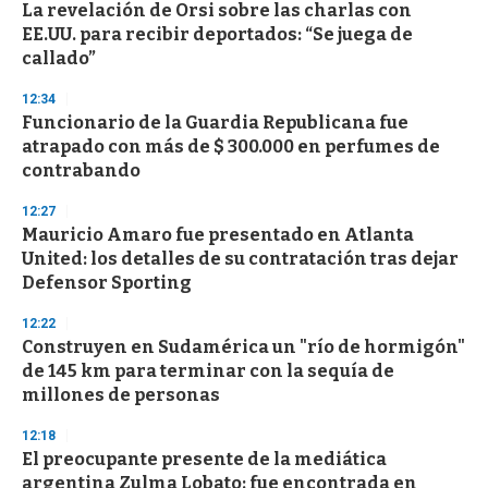
La revelación de Orsi sobre las charlas con
s
o
EE.UU. para recibir deportados: “Se juega de
f
callado”
3
3
s
12:34
e
Funcionario de la Guardia Republicana fue
c
atrapado con más de $ 300.000 en perfumes de
o
n
contrabando
d
s
12:27
Mauricio Amaro fue presentado en Atlanta
United: los detalles de su contratación tras dejar
Defensor Sporting
12:22
Construyen en Sudamérica un "río de hormigón"
de 145 km para terminar con la sequía de
millones de personas
12:18
El preocupante presente de la mediática
argentina Zulma Lobato: fue encontrada en