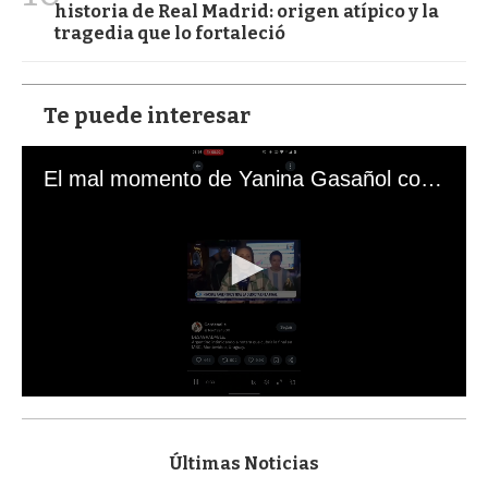
historia de Real Madrid: origen atípico y la
tragedia que lo fortaleció
Te puede interesar
El mal momento de Yanina Gasañol con un hincha argentino en "Subrayado"
0
s
e
c
Últimas Noticias
o