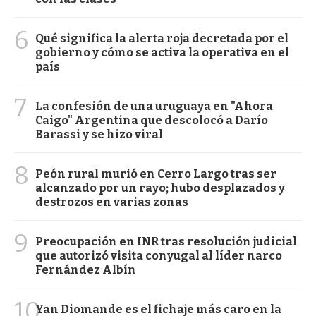
6
Qué significa la alerta roja decretada por el
gobierno y cómo se activa la operativa en el
país
7
La confesión de una uruguaya en "Ahora
Caigo" Argentina que descolocó a Darío
Barassi y se hizo viral
8
Peón rural murió en Cerro Largo tras ser
alcanzado por un rayo; hubo desplazados y
destrozos en varias zonas
9
Preocupación en INR tras resolución judicial
que autorizó visita conyugal al líder narco
Fernández Albín
10
Yan Diomande es el fichaje más caro en la