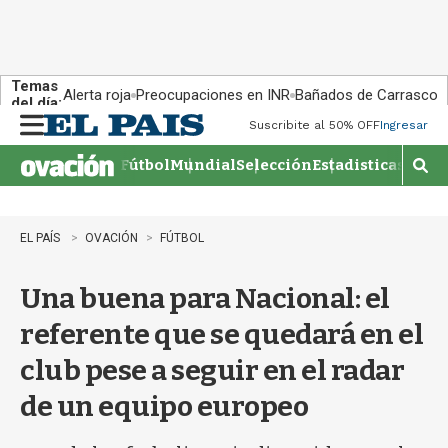
Temas
Alerta roja
Preocupaciones en INR
Bañados de Carrasco
del día:
Suscribite al 50% OFF
Ingresar
M
e
Fútbol
Mundial
Selección
Estadisticas
Agen
n
M
u
o
s
t
EL PAÍS
OVACIÓN
FÚTBOL
r
a
Una buena para Nacional: el
r
b
referente que se quedará en el
�
s
club pese a seguir en el radar
q
u
de un equipo europeo
e
d