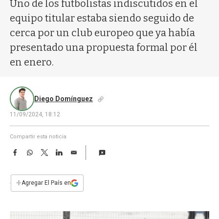
a
Uno de los futbolistas indiscutidos en el
equipo titular estaba siendo seguido de
cerca por un club europeo que ya había
presentado una propuesta formal por él
en enero.
Diego Domínguez
11/09/2024, 18:12
Compartir esta noticia
F
W
T
L
E
a
h
w
i
m
c
a
i
n
a
e
t
t
k
i
+
Agregar El País en
b
s
t
e
l
o
A
e
d
o
p
r
I
k
p
n