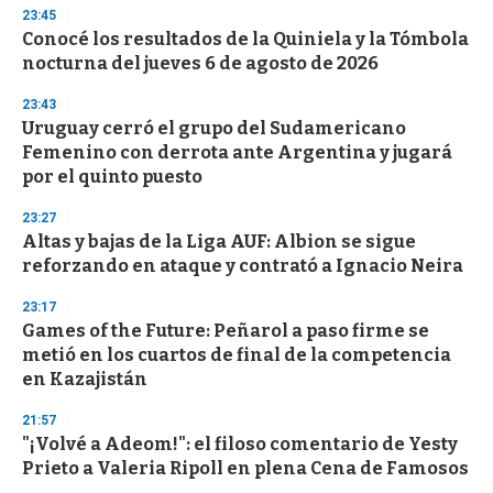
n
23:45
d
Conocé los resultados de la Quiniela y la Tómbola
s
o
nocturna del jueves 6 de agosto de 2026
f
3
23:43
3
s
Uruguay cerró el grupo del Sudamericano
e
Femenino con derrota ante Argentina y jugará
c
por el quinto puesto
o
n
d
23:27
s
Altas y bajas de la Liga AUF: Albion se sigue
reforzando en ataque y contrató a Ignacio Neira
23:17
Games of the Future: Peñarol a paso firme se
metió en los cuartos de final de la competencia
en Kazajistán
21:57
"¡Volvé a Adeom!": el filoso comentario de Yesty
Prieto a Valeria Ripoll en plena Cena de Famosos