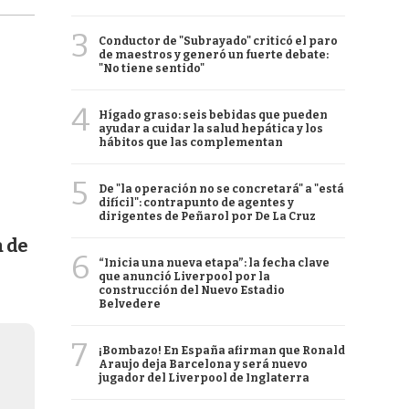
3
Conductor de "Subrayado" criticó el paro
de maestros y generó un fuerte debate:
"No tiene sentido"
4
Hígado graso: seis bebidas que pueden
ayudar a cuidar la salud hepática y los
hábitos que las complementan
5
De "la operación no se concretará" a "está
difícil": contrapunto de agentes y
dirigentes de Peñarol por De La Cruz
a de
6
“Inicia una nueva etapa”: la fecha clave
que anunció Liverpool por la
construcción del Nuevo Estadio
Belvedere
7
¡Bombazo! En España afirman que Ronald
Araujo deja Barcelona y será nuevo
jugador del Liverpool de Inglaterra