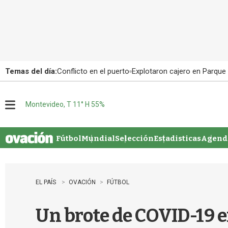
Temas del día:
Conflicto en el puerto
Explotaron cajero en Parque
Montevideo, T 11° H 55%
M
e
n
u
Fútbol
Mundial
Selección
Estadisticas
Agenda
EL PAÍS
OVACIÓN
FÚTBOL
Un brote de COVID-19 en