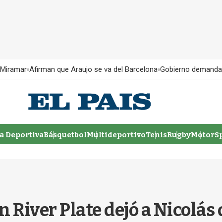
 Miramar
Afirman que Araujo se va del Barcelona
Gobierno demanda
 Deportiva
Básquetbol
Multideportivo
Tenis
Rugby
MotorSp
 River Plate dejó a Nicolás d