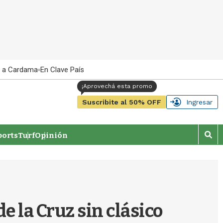
 a Cardama
En Clave País
Suscribite al 50% OFF
Ingresar
orts
Turf
Opinión
M
o
s
t
r
a
r
e la Cruz sin clásico
b
�