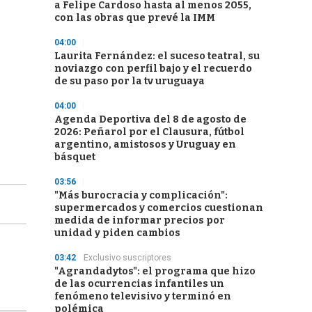
a Felipe Cardoso hasta al menos 2055,
con las obras que prevé la IMM
04:00
Laurita Fernández: el suceso teatral, su
noviazgo con perfil bajo y el recuerdo
de su paso por la tv uruguaya
04:00
Agenda Deportiva del 8 de agosto de
2026: Peñarol por el Clausura, fútbol
argentino, amistosos y Uruguay en
básquet
03:56
"Más burocracia y complicación":
supermercados y comercios cuestionan
medida de informar precios por
unidad y piden cambios
03:42
Exclusivo suscriptores
"Agrandadytos": el programa que hizo
de las ocurrencias infantiles un
fenómeno televisivo y terminó en
polémica