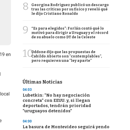
8
Georgina Rodríguez publicó un descargo
tras las críticas por su físico y reveló qué
le dijo Cristiano Ronaldo
9
“Es para elegidos”: Forlán contó qué lo
motivó para dirigir a Uruguay y el récord
de su abuelo como DT de la Celeste
10
Oddone dijo que las propuestas de
19 en
Cabildo Abierto son "contemplables",
pero requieren una "ley aparte"
l
Últimas Noticias
04:03
local
Lubetkin: "No hay negociación
concreta" con EEUU. y, si llegan
deportados, tendrán prioridad
"uruguayos detenidos"
e
04:00
La basura de Montevideo seguirá yendo