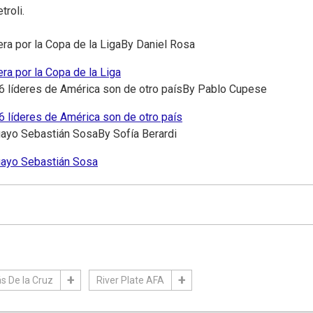
roli.
ra por la Copa de la Liga
By
Daniel Rosa
ra por la Copa de la Liga
6 líderes de América son de otro país
By
Pablo Cupese
6 líderes de América son de otro país
guayo Sebastián Sosa
By
Sofía Berardi
guayo Sebastián Sosa
ás De la Cruz
River Plate AFA