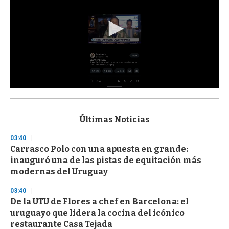
0
s
e
c
Últimas Noticias
o
n
03:40
d
Carrasco Polo con una apuesta en grande:
s
o
inauguró una de las pistas de equitación más
f
modernas del Uruguay
3
3
s
03:40
e
De la UTU de Flores a chef en Barcelona: el
c
uruguayo que lidera la cocina del icónico
o
n
restaurante Casa Tejada