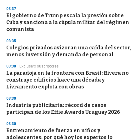
d
s
03:37
El gobierno de Trump escala la presión sobre
Cuba y sanciona a la cúpula militar del régimen
comunista
03:35
Colegios privados avizoran una caída del sector,
menos inversión y demanda de personal
03:30
Exclusivo suscriptores
La paradoja en la frontera con Brasil: Rivera no
construye edificios hace una década y
Livramento explota con obras
03:30
Industria publicitaria: récord de casos
participan de los Effie Awards Uruguay 2026
03:30
Entrenamiento de fuerza en niños y
adolescentes: por qué hoy los expertos lo