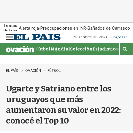
Temas
Alerta roja
Preocupaciones en INR
Bañados de Carrasco
del día:
Suscribite al 50% OFF
Ingresar
M
e
Fútbol
Mundial
Selección
Estadisticas
Agen
n
M
u
o
s
t
EL PAÍS
OVACIÓN
FÚTBOL
r
a
Ugarte y Satriano entre los
r
b
uruguayos que más
�
s
aumentaron su valor en 2022:
q
u
conocé el Top 10
e
d