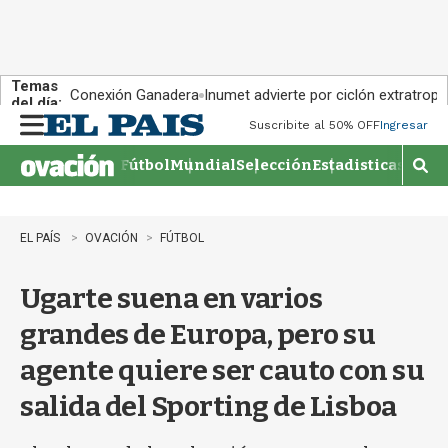
Temas
Conexión Ganadera
Inumet advierte por ciclón extratropi
del día:
Suscribite al 50% OFF
Ingresar
M
e
Fútbol
Mundial
Selección
Estadisticas
Agen
n
M
u
o
s
t
EL PAÍS
OVACIÓN
FÚTBOL
r
a
Ugarte suena en varios
r
b
grandes de Europa, pero su
�
s
agente quiere ser cauto con su
q
u
salida del Sporting de Lisboa
e
d