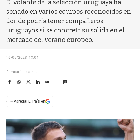
a
El volante de la selección uruguaya ha
sonado en varios equipos reconocidos en
donde podría tener compañeros
uruguayos si se concreta su salida en el
mercado del verano europeo.
16/05/2023, 13:04
Compartir esta noticia
F
W
T
L
E
a
h
w
i
m
c
a
i
n
a
e
t
t
k
i
+
Agregar El País en
b
s
t
e
l
o
A
e
d
o
p
r
I
k
p
n