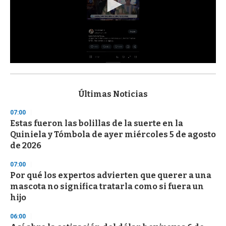
0
s
e
c
Últimas Noticias
o
n
07:00
d
Estas fueron las bolillas de la suerte en la
s
o
Quiniela y Tómbola de ayer miércoles 5 de agosto
f
de 2026
3
3
s
07:00
e
Por qué los expertos advierten que querer a una
c
mascota no significa tratarla como si fuera un
o
n
hijo
d
s
06:00