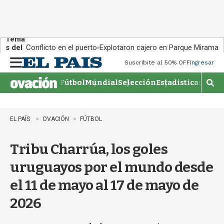
Tema
s del
Conflicto en el puerto
Explotaron cajero en Parque Miramar
día:
Suscribite al 50% OFF
Ingresar
M
e
Fútbol
Mundial
Selección
Estadisticas
Agen
n
M
u
o
s
t
EL PAÍS
OVACIÓN
FÚTBOL
r
a
Tribu Charrúa, los goles
r
b
uruguayos por el mundo desde
�
s
el 11 de mayo al 17 de mayo de
q
u
2026
e
d