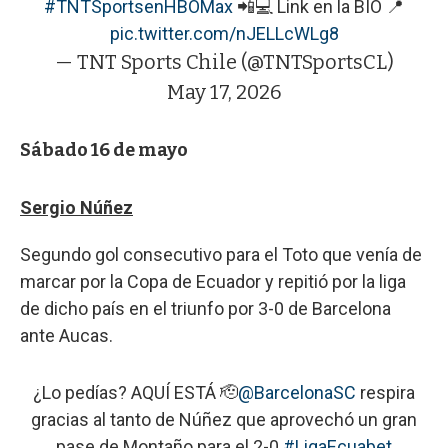
#TNTSportsenHBOMax
📲💻 Link en la BIO 📍
pic.twitter.com/nJELLcWLg8
— TNT Sports Chile (@TNTSportsCL)
May 17, 2026
Sábado 16 de mayo
Sergio Núñez
Segundo gol consecutivo para el Toto que venía de
marcar por la Copa de Ecuador y repitió por la liga
de dicho país en el triunfo por 3-0 de Barcelona
ante Aucas.
¿Lo pedías? AQUÍ ESTÁ 🫡
@BarcelonaSC
respira
gracias al tanto de Núñez que aprovechó un gran
pase de Montaño para el 2-0.
#LigaEcuabet