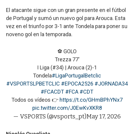
El atacante sigue con un gran presente en el fútbol
de Portugal y sumó un nuevo gol para Arouca. Esta
vez en el triunfo por 3-1 ante Tondela para poner su
noveno gol en la temporada.
⚽ GOLO
Trezza 77'
I Liga (#34) | Arouca (2)-1
Tondela
#LigaPortugalBetclic
#VSPORTSLPBETCLIC
#EPOCA2526
#JORNADA34
#FCACDT
#FCA
#CDT
Todos os vídeos 👉
https://t.co/GHmBPhYNx7
pic.twitter.com/J0EwKvXKR8
— VSPORTS (@vsports_pt)
May 17, 2026
Nicolás Quagliata