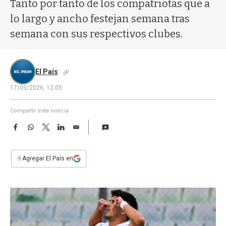
a
Tanto por tanto de los compatriotas que a
lo largo y ancho festejan semana tras
semana con sus respectivos clubes.
El País
17/05/2026, 12:05
Compartir esta noticia
F
W
T
L
E
a
h
w
i
m
c
a
i
n
a
e
t
t
k
i
+
Agregar El País en
b
s
t
e
l
o
A
e
d
o
p
r
I
k
p
n