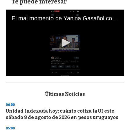
Te puede interesar
El mal momento de Yanina Gasañol con un hincha argentino en "Subrayado"
0
s
e
c
Últimas Noticias
o
n
06:00
d
Unidad Indexada hoy: cuánto cotiza la UI este
s
o
sábado 8 de agosto de 2026 en pesos uruguayos
f
3
05:00
3