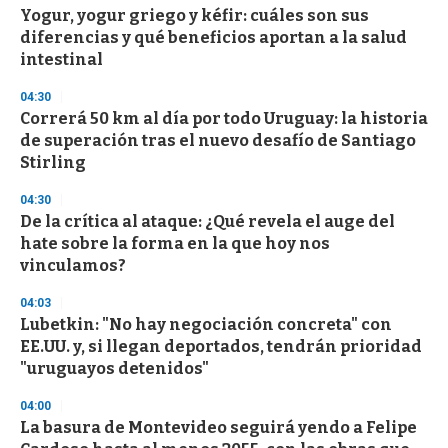
s
Yogur, yogur griego y kéfir: cuáles son sus
e
diferencias y qué beneficios aportan a la salud
c
intestinal
o
n
d
04:30
s
Correrá 50 km al día por todo Uruguay: la historia
de superación tras el nuevo desafío de Santiago
Stirling
04:30
De la crítica al ataque: ¿Qué revela el auge del
hate sobre la forma en la que hoy nos
vinculamos?
04:03
Lubetkin: "No hay negociación concreta" con
EE.UU. y, si llegan deportados, tendrán prioridad
"uruguayos detenidos"
04:00
La basura de Montevideo seguirá yendo a Felipe