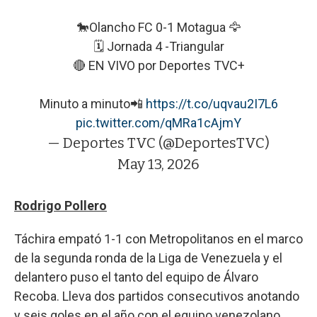
🐎Olancho FC 0-1 Motagua 🦅
🗓️ Jornada 4 -Triangular
🔴 EN VIVO por Deportes TVC+
Minuto a minuto📲
https://t.co/uqvau2I7L6
pic.twitter.com/qMRa1cAjmY
— Deportes TVC (@DeportesTVC)
May 13, 2026
Rodrigo Pollero
Táchira empató 1-1 con Metropolitanos en el marco
de la segunda ronda de la Liga de Venezuela y el
delantero puso el tanto del equipo de Álvaro
Recoba. Lleva dos partidos consecutivos anotando
y seis goles en el año con el equipo venezolano.