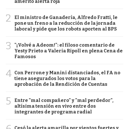
ameritó alerta roja
2
El ministro de Ganadería, Alfredo Fratti, le
pone un freno a la reducción de la jornada
laboral y pide que los robots aporten al BPS
3
"¡Volvé a Adeom!": el filoso comentario de
Yesty Prieto a Valeria Ripoll en plena Cena de
Famosos
4
Con Perrone y Manini distanciados, el FA no
tiene asegurados los votos para la
aprobación de la Rendición de Cuentas
5
Entre "mal compañero" y "mal perdedor",
altísima tensión en vivo entre dos
integrantes de programa radial
6
Cesó la alerta amarilla por vientos fuertes y