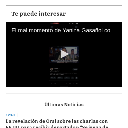
Te puede interesar
El mal momento de Yanina Gasañol con un hincha argentino en "Subrayado"
0
s
e
c
Últimas Noticias
o
n
12:43
d
La revelación de Orsi sobre las charlas con
s
o
EE.UU. para recibir deportados: “Se juega de