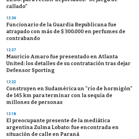
f
callado”
3
3
s
12:34
e
Funcionario de la Guardia Republicana fue
c
atrapado con más de $ 300.000 en perfumes de
o
n
contrabando
d
s
12:27
Mauricio Amaro fue presentado en Atlanta
United: los detalles de su contratación tras dejar
Defensor Sporting
12:22
Construyen en Sudamérica un "río de hormigón"
de 145 km para terminar con la sequía de
millones de personas
12:18
El preocupante presente de la mediática
argentina Zulma Lobato: fue encontrada en
situación de calle en Paraná