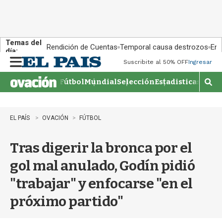
Temas del
Rendición de Cuentas
Temporal causa destrozos
En 
día:
Suscribite al 50% OFF
Ingresar
M
e
Fútbol
Mundial
Selección
Estadisticas
Agen
n
M
u
o
s
t
EL PAÍS
OVACIÓN
FÚTBOL
r
a
Tras digerir la bronca por el
r
b
gol mal anulado, Godín pidió
�
s
"trabajar" y enfocarse "en el
q
u
próximo partido"
e
d